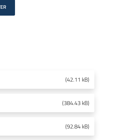
TER
(
42.11 kB
)
(
384.43 kB
)
(
92.84 kB
)