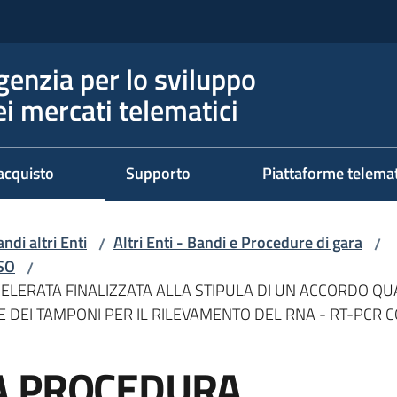
genzia per lo sviluppo
ei mercati telematici
acquisto
Supporto
Piattaforme telema
ndi altri Enti
Altri Enti - Bandi e Procedure di gara
/
/
RSO
/
LERATA FINALIZZATA ALLA STIPULA DI UN ACCORDO Q
NE DEI TAMPONI PER IL RILEVAMENTO DEL RNA - RT-PCR C
A PROCEDURA