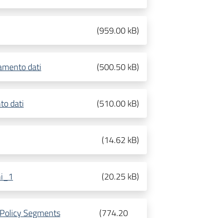
(
959.00 kB
)
tamento dati
(
500.50 kB
)
to dati
(
510.00 kB
)
(
14.62 kB
)
ni_1
(
20.25 kB
)
 Policy Segments
(
774.20