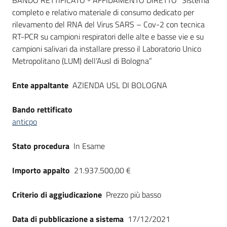
Dati del bando
BANDO RETTIFICATO - AFFIDAMENTO DIRETTO “Sistema
completo e relativo materiale di consumo dedicato per
rilevamento del RNA del Virus SARS – Cov-2 con tecnica
RT-PCR su campioni respiratori delle alte e basse vie e su
campioni salivari da installare presso il Laboratorio Unico
Metropolitano (LUM) dell’Ausl di Bologna”
Ente appaltante
AZIENDA USL DI BOLOGNA
Bando rettificato
anticpo
Stato procedura
In Esame
Importo appalto
21.937.500,00 €
Criterio di aggiudicazione
Prezzo più basso
Data di pubblicazione a sistema
17/12/2021