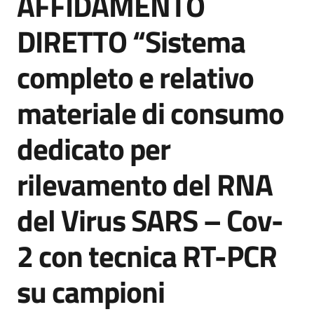
AFFIDAMENTO
acquisto
DIRETTO “Sistema
completo e relativo
Supporto
materiale di consumo
Piattaforme
dedicato per
telematiche
rilevamento del RNA
del Virus SARS – Cov-
2 con tecnica RT-PCR
English
site
su campioni