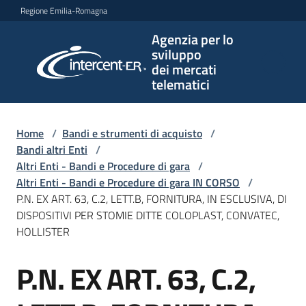
Vai al contenuto
Vai alla navigazione
Vai al footer
Regione Emilia-Romagna
Agenzia per lo
Agenzia
sviluppo
per lo
dei mercati
sviluppo
telematici
dei
mercati
telematici
Home
/
Bandi e strumenti di acquisto
/
Bandi altri Enti
/
Altri Enti - Bandi e Procedure di gara
/
Altri Enti - Bandi e Procedure di gara IN CORSO
/
L'Agenzia
P.N. EX ART. 63, C.2, LETT.B, FORNITURA, IN ESCLUSIVA, DI
DISPOSITIVI PER STOMIE DITTE COLOPLAST, CONVATEC,
HOLLISTER
Bandi
P.N. EX ART. 63, C.2,
e
Salta al contenuto
strumenti
di