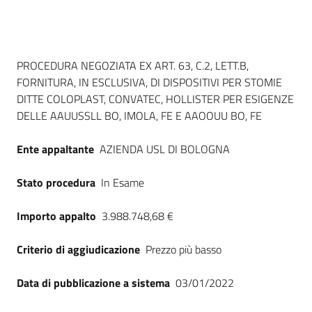
Seguici
su
Dati del bando
PROCEDURA NEGOZIATA EX ART. 63, C.2, LETT.B,
FORNITURA, IN ESCLUSIVA, DI DISPOSITIVI PER STOMIE
DITTE COLOPLAST, CONVATEC, HOLLISTER PER ESIGENZE
DELLE AAUUSSLL BO, IMOLA, FE E AAOOUU BO, FE
Ente appaltante
AZIENDA USL DI BOLOGNA
Stato procedura
In Esame
Importo appalto
3.988.748,68 €
Criterio di aggiudicazione
Prezzo più basso
Data di pubblicazione a sistema
03/01/2022