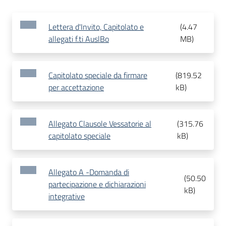
Lettera d'Invito, Capitolato e
(
4.47
allegati f.ti AuslBo
MB
)
Capitolato speciale da firmare
(
819.52
per accettazione
kB
)
Allegato Clausole Vessatorie al
(
315.76
capitolato speciale
kB
)
Allegato A -Domanda di
(
50.50
partecipazione e dichiarazioni
kB
)
integrative