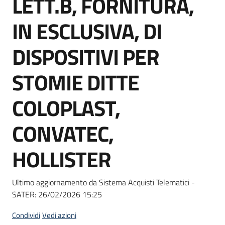
LETT.B, FORNITURA,
acquisto
IN ESCLUSIVA, DI
Supporto
DISPOSITIVI PER
STOMIE DITTE
Piattaforme
COLOPLAST,
telematiche
CONVATEC,
HOLLISTER
English
Ultimo aggiornamento da Sistema Acquisti Telematici -
site
SATER:
26/02/2026 15:25
Condividi
Vedi azioni