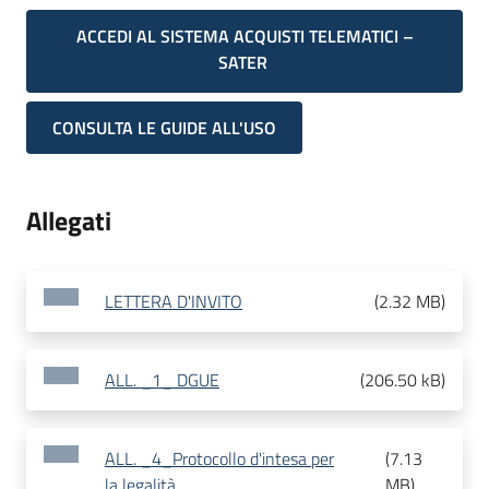
ACCEDI AL SISTEMA ACQUISTI TELEMATICI –
SATER
CONSULTA LE GUIDE ALL'USO
Allegati
LETTERA D'INVITO
(
2.32 MB
)
ALL. _1_ DGUE
(
206.50 kB
)
ALL. _4_Protocollo d'intesa per
(
7.13
la legalità
MB
)