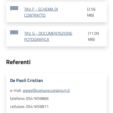
TAV. F - SCHEMA DI
(
2.56
CONTRATTO
MB
)
TAV. G - DOCUMENTAZIONE
(
11.09
FOTOGRAFICA
MB
)
Referenti
De Paoli Cristian
e-mail:
area4@comune.coriano.rn.it
telefono:
0541659866
cellulare:
0541659811