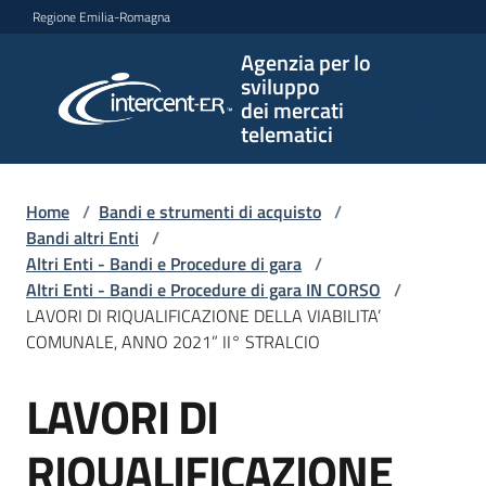
Vai al contenuto
Vai alla navigazione
Vai al footer
Regione Emilia-Romagna
Agenzia per lo
Agenzia
sviluppo
per lo
dei mercati
sviluppo
telematici
dei
mercati
telematici
Home
/
Bandi e strumenti di acquisto
/
Bandi altri Enti
/
Altri Enti - Bandi e Procedure di gara
/
Altri Enti - Bandi e Procedure di gara IN CORSO
/
L'Agenzia
LAVORI DI RIQUALIFICAZIONE DELLA VIABILITA’
COMUNALE, ANNO 2021” II° STRALCIO
LAVORI DI
Bandi
Salta al contenuto
e
strumenti
RIQUALIFICAZIONE
di