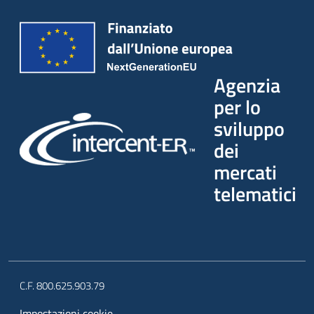
Agenzia
per lo
sviluppo
dei
mercati
telematici
C.F. 800.625.903.79
Impostazioni cookie