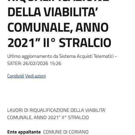
acquisto
DELLA VIABILITA’
COMUNALE, ANNO
Supporto
2021” II° STRALCIO
Piattaforme
Ultimo aggiornamento da Sistema Acquisti Telematici -
telematiche
SATER:
26/02/2026 15:26
Condividi
Vedi azioni
English
Dati del bando
LAVORI DI RIQUALIFICAZIONE DELLA VIABILITA’
site
COMUNALE, ANNO 2021” II° STRALCIO
Ente appaltante
COMUNE DI CORIANO