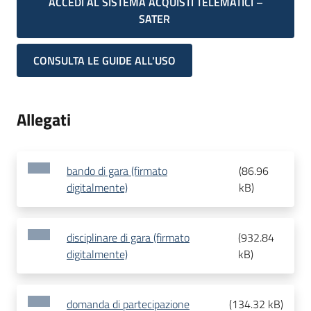
ACCEDI AL SISTEMA ACQUISTI TELEMATICI –
SATER
CONSULTA LE GUIDE ALL'USO
Allegati
bando di gara (firmato
(
86.96
digitalmente)
kB
)
disciplinare di gara (firmato
(
932.84
digitalmente)
kB
)
domanda di partecipazione
(
134.32 kB
)