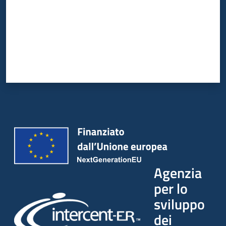
Agenzia
per lo
sviluppo
dei