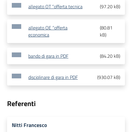
allegato OT “offerta tecnica
(
97.20 kB
)
allegato OE “offerta
(
80.81
economica
kB
)
bando di gara in PDF
(
84.20 kB
)
disciplinare di gara in PDF
(
930.07 kB
)
Referenti
Nitti Francesco