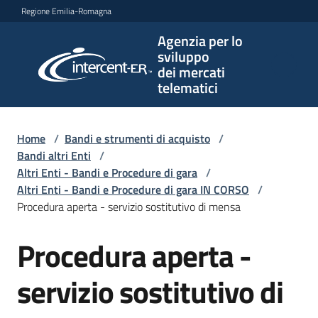
Vai al contenuto
Vai alla navigazione
Vai al footer
Regione Emilia-Romagna
Agenzia per lo
Agenzia
sviluppo
per lo
dei mercati
sviluppo
telematici
dei
mercati
telematici
Home
/
Bandi e strumenti di acquisto
/
Bandi altri Enti
/
Altri Enti - Bandi e Procedure di gara
/
Altri Enti - Bandi e Procedure di gara IN CORSO
/
L'Agenzia
Procedura aperta - servizio sostitutivo di mensa
Procedura aperta -
Salta al contenuto
Bandi
e
servizio sostitutivo di
strumenti
di