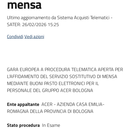
mensa
acquisto
Ultimo aggiornamento da Sistema Acquisti Telematici -
SATER:
26/02/2026 15:25
Supporto
Condividi
Vedi azioni
Piattaforme
telematiche
Dati del bando
GARA EUROPEA A PROCEDURA TELEMATICA APERTA PER
L’AFFIDAMENTO DEL SERVIZIO SOSTITUTIVO DI MENSA
MEDIANTE BUONI PASTO ELETTRONICI PER IL
PERSONALE DEL GRUPPO ACER BOLOGNA
English
Ente appaltante
ACER - AZIENDA CASA EMILIA-
site
ROMAGNA DELLA PROVINCIA DI BOLOGNA
Stato procedura
In Esame