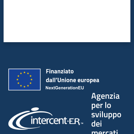
Agenzia
per lo
sviluppo
dei
mercati