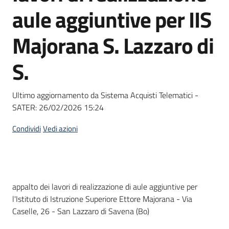
acquisto
aule aggiuntive per IIS
Majorana S. Lazzaro di
Supporto
S.
Piattaforme
Ultimo aggiornamento da Sistema Acquisti Telematici -
telematiche
SATER:
26/02/2026 15:24
Condividi
Vedi azioni
English
Dati del bando
appalto dei lavori di realizzazione di aule aggiuntive per
site
l'Istituto di Istruzione Superiore Ettore Majorana - Via
Caselle, 26 - San Lazzaro di Savena (Bo)