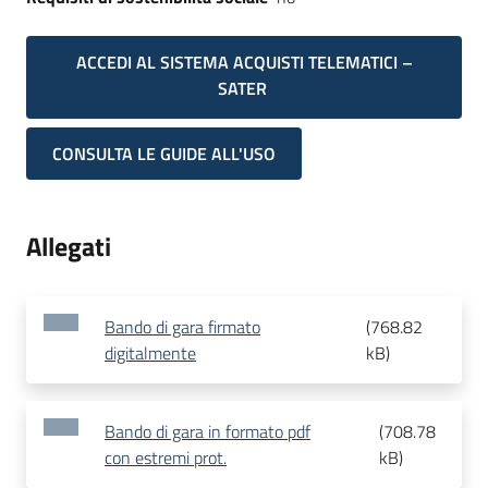
ACCEDI AL SISTEMA ACQUISTI TELEMATICI –
SATER
CONSULTA LE GUIDE ALL'USO
Allegati
Bando di gara firmato
(
768.82
digitalmente
kB
)
Bando di gara in formato pdf
(
708.78
con estremi prot.
kB
)