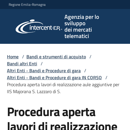
Vai al contenuto
Vai alla navigazione
Vai al footer
Regione Emilia-Romagna
Agenzia per lo
Agenzia
sviluppo
per lo
dei mercati
sviluppo
telematici
dei
mercati
telematici
Home
/
Bandi e strumenti di acquisto
/
Bandi altri Enti
/
Altri Enti - Bandi e Procedure di gara
/
Altri Enti - Bandi e Procedure di gara IN CORSO
/
L'Agenzia
Procedura aperta lavori di realizzazione aule aggiuntive per
IIS Majorana S. Lazzaro di S.
Procedura aperta
Bandi
Salta al contenuto
e
strumenti
lavori di realizzazione
di