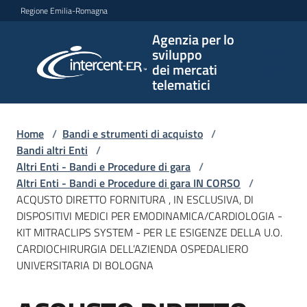
Vai al contenuto
Vai alla navigazione
Vai al footer
Regione Emilia-Romagna
Agenzia per lo
Agenzia
sviluppo
per lo
dei mercati
sviluppo
telematici
dei
mercati
telematici
Home
/
Bandi e strumenti di acquisto
/
Bandi altri Enti
/
Altri Enti - Bandi e Procedure di gara
/
Altri Enti - Bandi e Procedure di gara IN CORSO
/
L'Agenzia
ACQUSTO DIRETTO FORNITURA , IN ESCLUSIVA, DI
DISPOSITIVI MEDICI PER EMODINAMICA/CARDIOLOGIA -
KIT MITRACLIPS SYSTEM - PER LE ESIGENZE DELLA U.O.
CARDIOCHIRURGIA DELL’AZIENDA OSPEDALIERO
Bandi
UNIVERSITARIA DI BOLOGNA
e
strumenti
di
Salta al contenuto