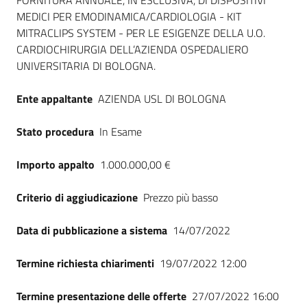
Dati del bando
FORNITURA ANNUALE, IN ESCLUSIVA, DI DISPOSITIVI
MEDICI PER EMODINAMICA/CARDIOLOGIA - KIT
MITRACLIPS SYSTEM - PER LE ESIGENZE DELLA U.O.
CARDIOCHIRURGIA DELL’AZIENDA OSPEDALIERO
UNIVERSITARIA DI BOLOGNA.
Ente appaltante
AZIENDA USL DI BOLOGNA
Stato procedura
In Esame
Importo appalto
1.000.000,00 €
Criterio di aggiudicazione
Prezzo più basso
Data di pubblicazione a sistema
14/07/2022
Termine richiesta chiarimenti
19/07/2022 12:00
Termine presentazione delle offerte
27/07/2022 16:00