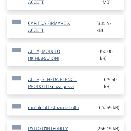
ACCETT.
MB
)
CAPIT.DA FIRMARE X
(
335.47
ACCETT
kB
)
ALL.A) MODULO
(
50.00
DICHIARAZIONI
kB
)
ALL.B) SCHEDA ELENCO
(
29.50
PRODOTTI senza prezzi
kB
)
modulo attestazione bollo
(
24.55 kB
)
PATTO D'INTEGRITA'
(
256.15 kB
)