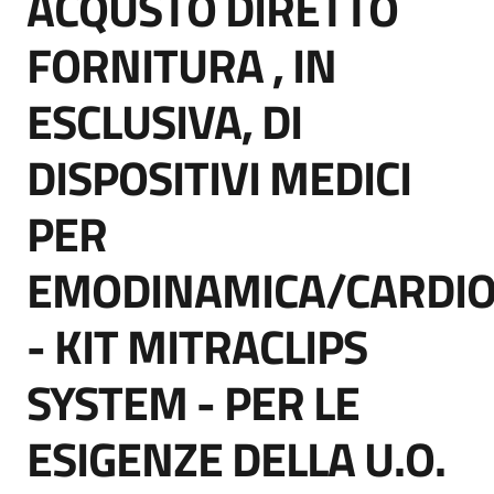
ACQUSTO DIRETTO
acquisto
FORNITURA , IN
ESCLUSIVA, DI
Supporto
DISPOSITIVI MEDICI
Piattaforme
PER
telematiche
EMODINAMICA/CARDIO
- KIT MITRACLIPS
SYSTEM - PER LE
English
site
ESIGENZE DELLA U.O.