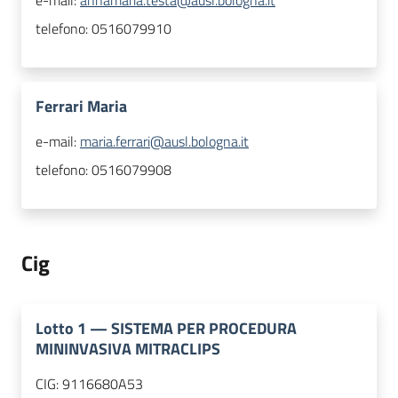
e-mail:
annamaria.testa@ausl.bologna.it
telefono:
0516079910
Ferrari Maria
e-mail:
maria.ferrari@ausl.bologna.it
telefono:
0516079908
Cig
Lotto
1
—
SISTEMA PER PROCEDURA
MININVASIVA MITRACLIPS
CIG:
9116680A53