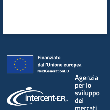
Agenzia
per lo
sviluppo
dei
mercati