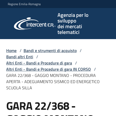
Vai al contenuto
Vai alla navigazione
Vai al footer
Regione Emilia-Romagna
Agenzia per lo
Agenzia
sviluppo
per lo
dei mercati
sviluppo
telematici
dei
mercati
telematici
Home
/
Bandi e strumenti di acquisto
/
Bandi altri Enti
/
Altri Enti - Bandi e Procedure di gara
/
Altri Enti - Bandi e Procedure di gara IN CORSO
/
L'Agenzia
GARA 22/368 - GAGGIO MONTANO - PROCEDURA
APERTA - ADEGUAMENTO SISMICO ED ENERGETICO
SCUOLA SILLA
Bandi
GARA 22/368 -
e
Salta al contenuto
strumenti
di