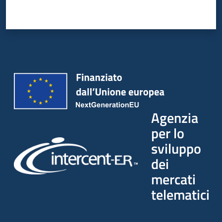
Agenzia
per lo
sviluppo
dei
mercati
telematici