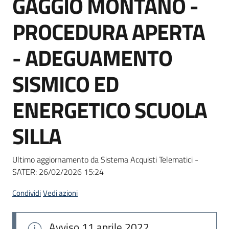
GAGGIO MONTANO -
acquisto
PROCEDURA APERTA
Supporto
- ADEGUAMENTO
SISMICO ED
Piattaforme
ENERGETICO SCUOLA
telematiche
SILLA
Ultimo aggiornamento da Sistema Acquisti Telematici -
SATER:
26/02/2026 15:24
English
site
Condividi
Vedi azioni
Avviso
11 aprile 2022