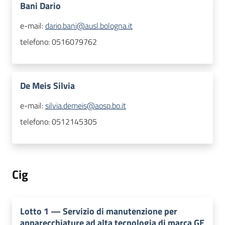
Bani Dario
e-mail:
dario.bani@ausl.bologna.it
telefono:
0516079762
De Meis Silvia
e-mail:
silvia.demeis@aosp.bo.it
telefono:
0512145305
Cig
Lotto
1
—
Servizio di manutenzione per
apparecchiature ad alta tecnologia di marca GE