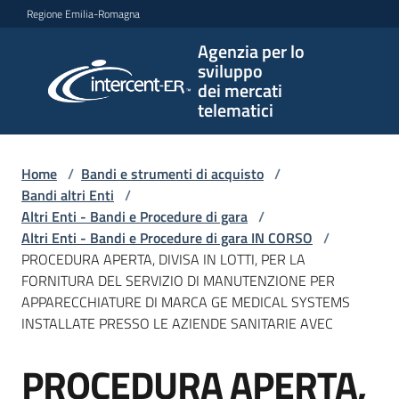
Vai al contenuto
Vai alla navigazione
Vai al footer
Regione Emilia-Romagna
Agenzia per lo
Agenzia
sviluppo
per lo
dei mercati
sviluppo
telematici
dei
mercati
telematici
Home
/
Bandi e strumenti di acquisto
/
Bandi altri Enti
/
Altri Enti - Bandi e Procedure di gara
/
Altri Enti - Bandi e Procedure di gara IN CORSO
/
L'Agenzia
PROCEDURA APERTA, DIVISA IN LOTTI, PER LA
FORNITURA DEL SERVIZIO DI MANUTENZIONE PER
APPARECCHIATURE DI MARCA GE MEDICAL SYSTEMS
INSTALLATE PRESSO LE AZIENDE SANITARIE AVEC
Bandi
e
PROCEDURA APERTA,
strumenti
Salta al contenuto
di