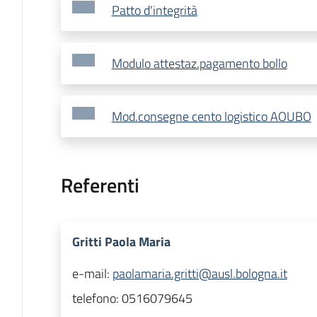
Patto d'integrità
Modulo attestaz.pagamento bollo
Mod.consegne cento logistico AOUBO
Referenti
Gritti Paola Maria
e-mail:
paolamaria.gritti@ausl.bologna.it
telefono:
0516079645