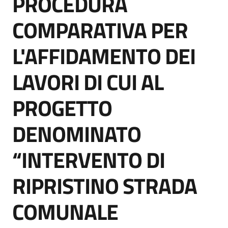
PROCEDURA
acquisto
COMPARATIVA PER
L'AFFIDAMENTO DEI
Supporto
LAVORI DI CUI AL
Piattaforme
PROGETTO
telematiche
DENOMINATO
“INTERVENTO DI
RIPRISTINO STRADA
English
site
COMUNALE