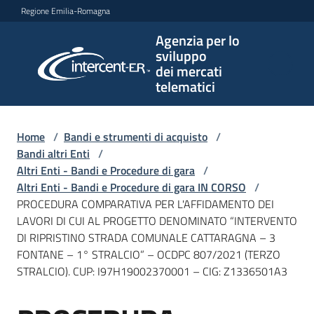
Vai al contenuto
Vai alla navigazione
Vai al footer
Regione Emilia-Romagna
Agenzia per lo
Agenzia
sviluppo
per lo
dei mercati
sviluppo
telematici
dei
mercati
telematici
Home
/
Bandi e strumenti di acquisto
/
Bandi altri Enti
/
Altri Enti - Bandi e Procedure di gara
/
Altri Enti - Bandi e Procedure di gara IN CORSO
/
L'Agenzia
PROCEDURA COMPARATIVA PER L'AFFIDAMENTO DEI
LAVORI DI CUI AL PROGETTO DENOMINATO “INTERVENTO
DI RIPRISTINO STRADA COMUNALE CATTARAGNA – 3
FONTANE – 1° STRALCIO” – OCDPC 807/2021 (TERZO
Bandi
STRALCIO). CUP: I97H19002370001 – CIG: Z1336501A3
e
strumenti
di
Salta al contenuto