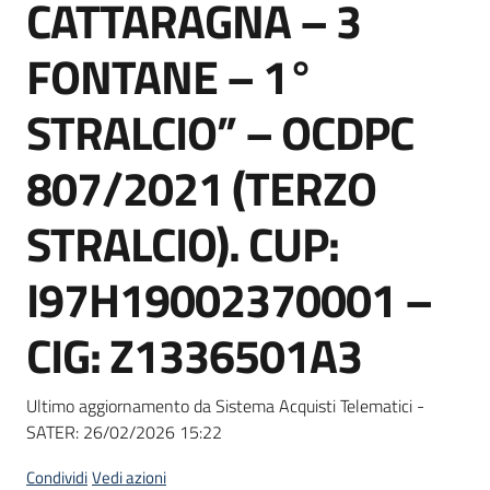
CATTARAGNA – 3
Seguici
su
FONTANE – 1°
STRALCIO” – OCDPC
807/2021 (TERZO
STRALCIO). CUP:
I97H19002370001 –
CIG: Z1336501A3
Ultimo aggiornamento da Sistema Acquisti Telematici -
SATER:
26/02/2026 15:22
Condividi
Vedi azioni