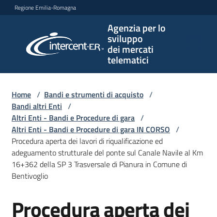
Vai al contenuto
Vai alla navigazione
Vai al footer
Regione Emilia-Romagna
Agenzia per lo
Agenzia
sviluppo
per lo
dei mercati
sviluppo
telematici
dei
mercati
telematici
Home
/
Bandi e strumenti di acquisto
/
Bandi altri Enti
/
Altri Enti - Bandi e Procedure di gara
/
Altri Enti - Bandi e Procedure di gara IN CORSO
/
L'Agenzia
Procedura aperta dei lavori di riqualificazione ed
adeguamento strutturale del ponte sul Canale Navile al Km
16+362 della SP 3 Trasversale di Pianura in Comune di
Bentivoglio
Bandi
e
Procedura aperta dei
strumenti
Salta al contenuto
di