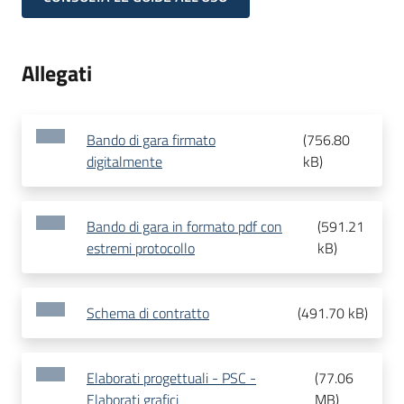
Allegati
Bando di gara firmato
(
756.80
digitalmente
kB
)
Bando di gara in formato pdf con
(
591.21
estremi protocollo
kB
)
Schema di contratto
(
491.70 kB
)
Elaborati progettuali - PSC -
(
77.06
Elaborati grafici
MB
)