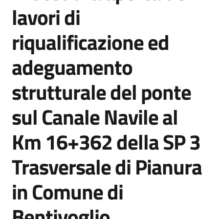
acquisto
lavori di
riqualificazione ed
Supporto
adeguamento
strutturale del ponte
Piattaforme
telematiche
sul Canale Navile al
Km 16+362 della SP 3
Trasversale di Pianura
English
in Comune di
site
Bentivoglio