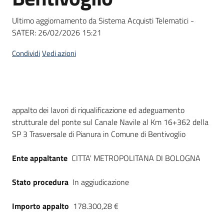
Seguici
su
Ultimo aggiornamento da Sistema Acquisti Telematici -
SATER:
26/02/2026 15:21
Condividi
Vedi azioni
Dati del bando
appalto dei lavori di riqualificazione ed adeguamento
strutturale del ponte sul Canale Navile al Km 16+362 della
SP 3 Trasversale di Pianura in Comune di Bentivoglio
Ente appaltante
CITTA' METROPOLITANA DI BOLOGNA
Stato procedura
In aggiudicazione
Importo appalto
178.300,28 €