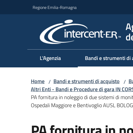
Vai al contenuto
Vai alla navigazione
Vai al footer
Regione Emilia-Romagna
A
d
L'Agenzia
Bandi e strumenti di 
Home
Bandi e strumenti di acquisto
Ba
/
/
Altri Enti - Bandi e Procedure di gara IN CO
PA fornitura in noleggio di due sistemi di monit
Ospedali Maggiore e Bentivoglio AUSL BOLO
Salta al contenuto
PA fornitura in n