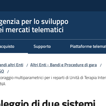
genzia per lo sviluppo
ei mercati telematici
acquisto
Supporto
Piattaforme telema
ndi altri Enti
Altri Enti - Bandi e Procedure di gara
/
/
RSO
/
oraggio multiparametrici per i reparti di Unità di Terapia Inte
GNA
oleggio di due sistemi