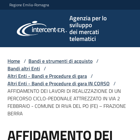
Vai al contenuto
Vai alla navigazione
Vai al footer
Regione Emilia-Romagna
Agenzia per lo
Agenzia
sviluppo
per lo
dei mercati
sviluppo
telematici
dei
mercati
telematici
Home
/
Bandi e strumenti di acquisto
/
Bandi altri Enti
/
Altri Enti - Bandi e Procedure di gara
/
Altri Enti - Bandi e Procedure di gara IN CORSO
/
L'Agenzia
AFFIDAMENTO DEI LAVORI DI REALIZZAZIONE DI UN
PERCORSO CICLO-PEDONALE ATTREZZATO IN VIA 2
FEBBRAIO - COMUNE DI RIVA DEL PO (FE) – FRAZIONE
BERRA
Bandi
e
AFFIDAMENTO DEI
strumenti
Salta al contenuto
di