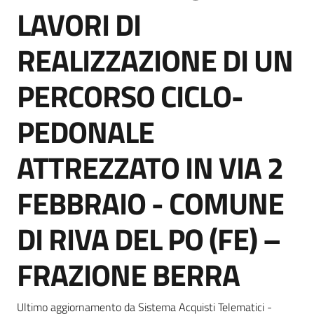
acquisto
LAVORI DI
REALIZZAZIONE DI UN
Supporto
PERCORSO CICLO-
PEDONALE
Piattaforme
telematiche
ATTREZZATO IN VIA 2
FEBBRAIO - COMUNE
DI RIVA DEL PO (FE) –
English
FRAZIONE BERRA
site
Ultimo aggiornamento da Sistema Acquisti Telematici -