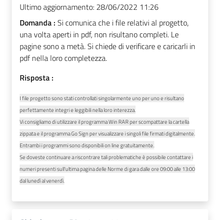
Ultimo aggiornamento:
28/06/2022 11:26
Domanda :
Si comunica che i file relativi al progetto,
una volta aperti in pdf, non risultano completi. Le
pagine sono a metà. Si chiede di verificare e caricarli in
pdf nella loro completezza.
Risposta :
I file progetto sono stati controllati singolarmente uno per uno e risultano
perfettamente integri e leggibili nella loro interezza.
Vi consigliamo di utilizzare il programma Win RAR per scompattare la cartella
zippata e il programma Go Sign per visualizzare i singoli file firmati digitalmente.
Entrambi i programmi sono disponibili on line gratuitamente.
Se doveste continuare a riscontrare tali problematiche è possibile contattare i
numeri presenti sull'ultima pagina delle Norme di gara dalle ore 09:00 alle 13:00
dal lunedì al venerdì.