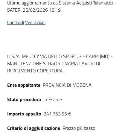
Ultimo aggiornamento da Sistema Acquisti Telematici -
acquisto
SATER:
26/02/2026 15:19
Condividi
Vedi azioni
Supporto
Piattaforme
Dati del bando
I.I.S. 'A. MEUCCI' VIA DELLO SPORT, 3 - CARPI (MO) -
telematiche
MANUTENZIONE STRAORDINARIA LAVORI DI
RIFACIMENTO COPERTURA .
Ente appaltante
PROVINCIA DI MODENA
Stato procedura
In Esame
English
site
Importo appalto
241.753,55 €
Criterio di aggiudicazione
Prezzo più basso