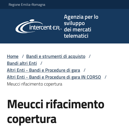
Vai al contenuto
Vai alla navigazione
Vai al footer
Regione Emilia-Romagna
Agenzia per lo
Agenzia
sviluppo
per lo
dei mercati
sviluppo
telematici
dei
mercati
telematici
Home
/
Bandi e strumenti di acquisto
/
Bandi altri Enti
/
Altri Enti - Bandi e Procedure di gara
/
Altri Enti - Bandi e Procedure di gara IN CORSO
/
L'Agenzia
Meucci rifacimento copertura
Meucci rifacimento
Salta al contenuto
Bandi
e
copertura
strumenti
di