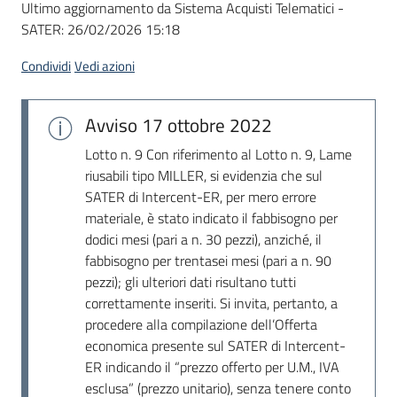
Ultimo aggiornamento da Sistema Acquisti Telematici -
acquisto
SATER:
26/02/2026 15:18
Condividi
Vedi azioni
Supporto
Avviso
17 ottobre 2022
Piattaforme
Lotto n. 9 Con riferimento al Lotto n. 9, Lame
telematiche
riusabili tipo MILLER, si evidenzia che sul
SATER di Intercent-ER, per mero errore
materiale, è stato indicato il fabbisogno per
dodici mesi (pari a n. 30 pezzi), anziché, il
fabbisogno per trentasei mesi (pari a n. 90
pezzi); gli ulteriori dati risultano tutti
correttamente inseriti. Si invita, pertanto, a
English
procedere alla compilazione dell’Offerta
site
economica presente sul SATER di Intercent-
ER indicando il “prezzo offerto per U.M., IVA
esclusa” (prezzo unitario), senza tenere conto