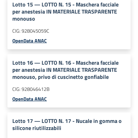
Lotto
15
—
LOTTO N. 15 - Maschera facciale
per anestesia IN MATERIALE TRASPARENTE
monouso
CIG:
928045059C
OpenData ANAC
Lotto
16
—
LOTTO N. 16 - Maschera facciale
per anestesia IN MATERIALE TRASPARENTE
monouso, privo di cuscinetto gonfiabile
CIG:
928046412B
OpenData ANAC
Lotto
17
—
LOTTO N. 17 - Nucale in gomma o
silicone riutilizzabili