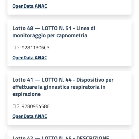
OpenData ANAC
Lotto
48
—
LOTTO N. 51 - Linea di
monitoraggio per capnometria
CIG:
92811306C3
OpenData ANAC
Lotto
41
—
LOTTO N. 44 - Dispositivo per
effettuare la ginnastica respiratoria in
espirazione
CIG:
9280954586
OpenData ANAC
Lotto
42
—
LOTTO N. 45 - DESCRIZIONE