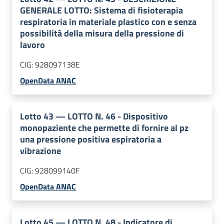
GENERALE LOTTO: Sistema di fisioterapia
respiratoria in materiale plastico con e senza
possibilità della misura della pressione di
lavoro
CIG:
928097138E
OpenData ANAC
Lotto
43
—
LOTTO N. 46 - Dispositivo
monopaziente che permette di fornire al pz
una pressione positiva espiratoria a
vibrazione
CIG:
928099140F
OpenData ANAC
Lotto
45
—
LOTTO N. 48 - Indicatore di