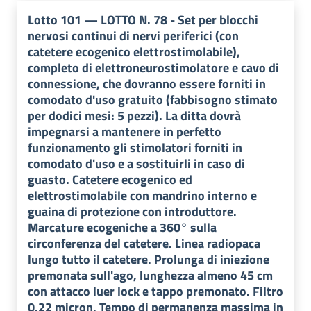
Lotto
101
—
LOTTO N. 78 - Set per blocchi
nervosi continui di nervi periferici (con
catetere ecogenico elettrostimolabile),
completo di elettroneurostimolatore e cavo di
connessione, che dovranno essere forniti in
comodato d'uso gratuito (fabbisogno stimato
per dodici mesi: 5 pezzi). La ditta dovrà
impegnarsi a mantenere in perfetto
funzionamento gli stimolatori forniti in
comodato d'uso e a sostituirli in caso di
guasto. Catetere ecogenico ed
elettrostimolabile con mandrino interno e
guaina di protezione con introduttore.
Marcature ecogeniche a 360° sulla
circonferenza del catetere. Linea radiopaca
lungo tutto il catetere. Prolunga di iniezione
premonata sull'ago, lunghezza almeno 45 cm
con attacco luer lock e tappo premonato. Filtro
0.22 micron. Tempo di permanenza massima in