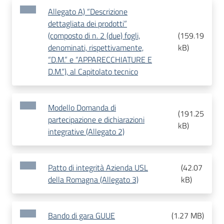
Allegato A) “Descrizione
dettagliata dei prodotti”
(composto di n. 2 (due) fogli,
(
159.19
denominati, rispettivamente,
kB
)
“D.M.” e “APPARECCHIATURE E
D.M.”), al Capitolato tecnico
Modello Domanda di
(
191.25
partecipazione e dichiarazioni
kB
)
integrative (Allegato 2)
Patto di integrità Azienda USL
(
42.07
della Romagna (Allegato 3)
kB
)
Bando di gara GUUE
(
1.27 MB
)