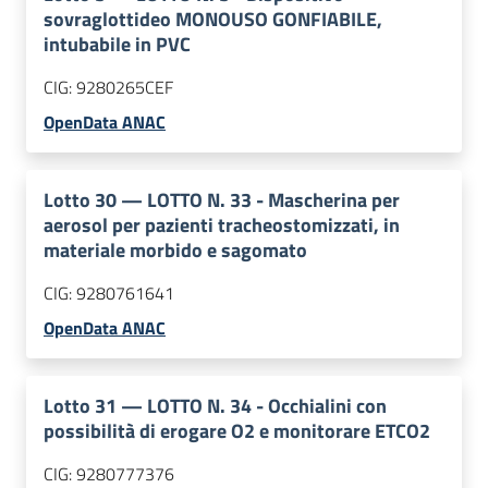
sovraglottideo MONOUSO GONFIABILE,
intubabile in PVC
CIG:
9280265CEF
OpenData ANAC
Lotto
30
—
LOTTO N. 33 - Mascherina per
aerosol per pazienti tracheostomizzati, in
materiale morbido e sagomato
CIG:
9280761641
OpenData ANAC
Lotto
31
—
LOTTO N. 34 - Occhialini con
possibilità di erogare O2 e monitorare ETCO2
CIG:
9280777376