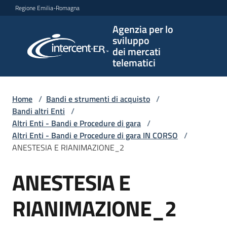
Vai al contenuto
Vai alla navigazione
Vai al footer
Regione Emilia-Romagna
Agenzia per lo
Agenzia
sviluppo
per lo
dei mercati
sviluppo
telematici
dei
mercati
telematici
Home
/
Bandi e strumenti di acquisto
/
Bandi altri Enti
/
Altri Enti - Bandi e Procedure di gara
/
Altri Enti - Bandi e Procedure di gara IN CORSO
/
L'Agenzia
ANESTESIA E RIANIMAZIONE_2
ANESTESIA E
Salta al contenuto
Bandi
e
RIANIMAZIONE_2
strumenti
di