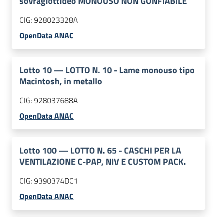
sovraglottideo MONOUSO NON GONFIABILE
CIG:
928023328A
OpenData ANAC
Lotto
10
—
LOTTO N. 10 - Lame monouso tipo
Macintosh, in metallo
CIG:
928037688A
OpenData ANAC
Lotto
100
—
LOTTO N. 65 - CASCHI PER LA
VENTILAZIONE C-PAP, NIV E CUSTOM PACK.
CIG:
9390374DC1
OpenData ANAC