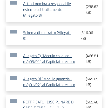
Atto di nomina a responsabile
(
238.62
esterno del trattamento
kB
)
(Allegato 8)
Schema di contratto (Allegato
(
316.06
9)
kB
)
Allegato C) “Modulo collaudo -
(
466.81
m/p03/01”, al Capitolato tecnico
kB
)
Allegato B) “Modulo garanzia -
(
649.09
m/p01/02”, al Capitolato tecnico
kB
)
RETTIFICATO_DISCIPLINARE DI
(
665.48
GARA E TABELLE 1_2_3
kB
)