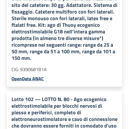
sito del catetere: 30 gg. Adattatore. Sistema di
fissaggio. Catetere multiforo con fori laterali.
Sterile monouso con fori laterali, latex free e
ftalati free. Kit: ago di Thuoy ecogenico
elettrostimolabile G18 nell’intera gamma
prodotta (in almeno tre diverse misure*)
ricomprese nei seguenti range: range da 25 a
50 mm, range da 51 a 100 mm, range da 101 a
150 mm.
CIG:
9390681B1A
OpenData ANAC
Lotto
102
—
LOTTO N. 80 - Ago ecogenico
elettrostimolabile per blocchi nervosi di
plesso e periferici, completo di
elettroneurostimolatore e cavo di connessione
che dovranno essere forniti in comodato d'uso