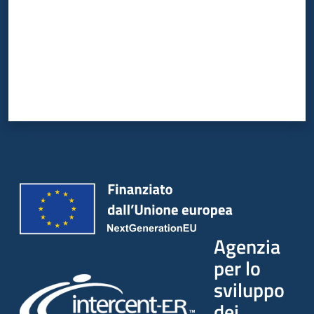
Agenzia
per lo
sviluppo
dei