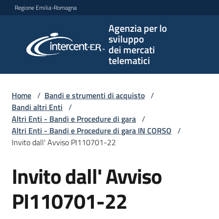
Vai al contenuto
Vai alla navigazione
Vai al footer
Regione Emilia-Romagna
Agenzia per lo
Agenzia
sviluppo
per lo
dei mercati
sviluppo
telematici
dei
mercati
telematici
Home
/
Bandi e strumenti di acquisto
/
Bandi altri Enti
/
Altri Enti - Bandi e Procedure di gara
/
Altri Enti - Bandi e Procedure di gara IN CORSO
/
L'Agenzia
Invito dall' Avviso PI110701-22
Invito dall' Avviso
Salta al contenuto
Bandi
e
PI110701-22
strumenti
di