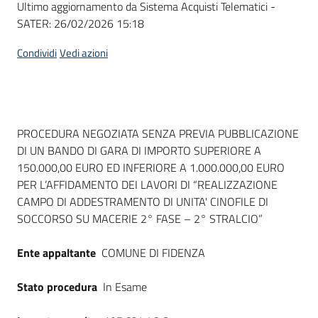
Ultimo aggiornamento da Sistema Acquisti Telematici -
acquisto
SATER:
26/02/2026 15:18
Condividi
Vedi azioni
Supporto
Piattaforme
Dati del bando
PROCEDURA NEGOZIATA SENZA PREVIA PUBBLICAZIONE
telematiche
DI UN BANDO DI GARA DI IMPORTO SUPERIORE A
150.000,00 EURO ED INFERIORE A 1.000.000,00 EURO
PER L’AFFIDAMENTO DEI LAVORI DI “REALIZZAZIONE
CAMPO DI ADDESTRAMENTO DI UNITA' CINOFILE DI
SOCCORSO SU MACERIE 2° FASE – 2° STRALCIO”
English
Ente appaltante
COMUNE DI FIDENZA
site
Stato procedura
In Esame