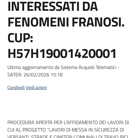
INTERESSATI DA
Seguici
su
FENOMENI FRANOSI.
CUP:
H57H19001420001
Ultimo aggiornamento da Sistema Acquisti Telematici -
SATER:
26/02/2026 15:18
Condividi
Vedi azioni
Dati del bando
PROCEDURA APERTA PER L’AFFIDAMENTO DEI LAVORI DI
CUI AL PROGETTO “LAVORI DI MESSA IN SICUREZZA DI
VERSANTI, STRADE E CIMITERI COMUNALI DI TRAVO (PC),