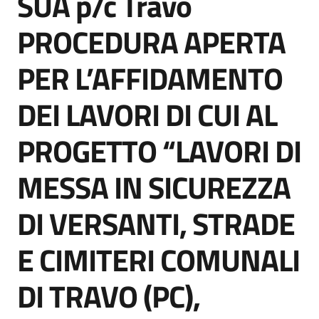
SUA p/c Travo
acquisto
PROCEDURA APERTA
PER L’AFFIDAMENTO
Supporto
DEI LAVORI DI CUI AL
Piattaforme
PROGETTO “LAVORI DI
telematiche
MESSA IN SICUREZZA
DI VERSANTI, STRADE
E CIMITERI COMUNALI
English
site
DI TRAVO (PC),