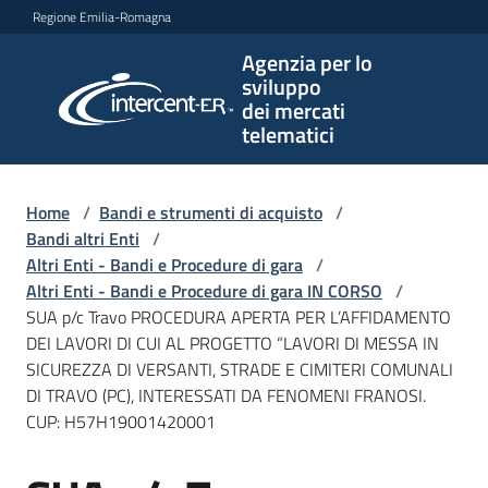
Vai al contenuto
Vai alla navigazione
Vai al footer
Regione Emilia-Romagna
Agenzia per lo
Agenzia
sviluppo
per lo
dei mercati
sviluppo
telematici
dei
mercati
telematici
Home
/
Bandi e strumenti di acquisto
/
Bandi altri Enti
/
Altri Enti - Bandi e Procedure di gara
/
Altri Enti - Bandi e Procedure di gara IN CORSO
/
L'Agenzia
SUA p/c Travo PROCEDURA APERTA PER L’AFFIDAMENTO
DEI LAVORI DI CUI AL PROGETTO “LAVORI DI MESSA IN
SICUREZZA DI VERSANTI, STRADE E CIMITERI COMUNALI
DI TRAVO (PC), INTERESSATI DA FENOMENI FRANOSI.
Bandi
CUP: H57H19001420001
e
strumenti
di
Salta al contenuto