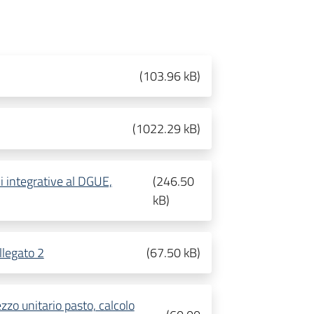
(
103.96 kB
)
(
1022.29 kB
)
i integrative al DGUE,
(
246.50
kB
)
llegato 2
(
67.50 kB
)
zo unitario pasto, calcolo