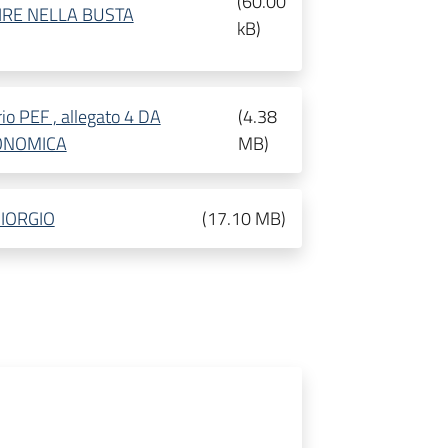
(
60.00
ERIRE NELLA BUSTA
kB
)
io PEF , allegato 4 DA
(
4.38
CONOMICA
MB
)
IORGIO
(
17.10 MB
)