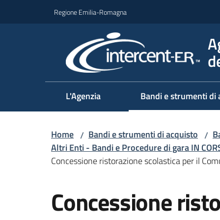
Vai al contenuto
Vai alla navigazione
Vai al footer
Regione Emilia-Romagna
A
d
L'Agenzia
Bandi e strumenti di 
Home
Bandi e strumenti di acquisto
Ba
/
/
Altri Enti - Bandi e Procedure di gara IN CO
Concessione ristorazione scolastica per il C
Salta al contenuto
Concessione risto