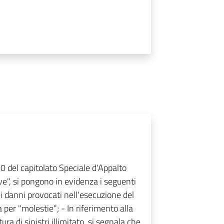
60 del capitolato Speciale d'Appalto
ve", si pongono in evidenza i seguenti
ei danni provocati nell'esecuzione del
da per "molestie"; - In riferimento alla
ra di sinistri illimitato, si segnala che