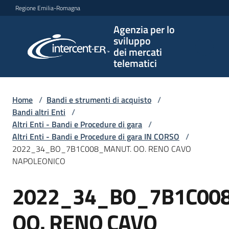
Vai al contenuto
Vai alla navigazione
Vai al footer
Regione Emilia-Romagna
Agenzia per lo
Agenzia
sviluppo
per lo
dei mercati
sviluppo
telematici
dei
mercati
telematici
Home
/
Bandi e strumenti di acquisto
/
Bandi altri Enti
/
Altri Enti - Bandi e Procedure di gara
/
Altri Enti - Bandi e Procedure di gara IN CORSO
/
L'Agenzia
2022_34_BO_7B1C008_MANUT. OO. RENO CAVO
NAPOLEONICO
2022_34_BO_7B1C00
Bandi
Salta al contenuto
e
strumenti
OO. RENO CAVO
di