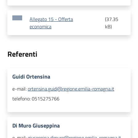
Allegato 15 - Offerta
(
37.35
economica
kB
)
Referenti
Guidi Ortensina
e-mail:
ortensina.guidi@regione.emilia-romagna.it
telefono:
0515275766
Di Muro Giuseppina
e-mail:
giuseppina.dimuro@regione.emilia-romagna.it