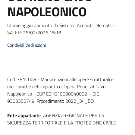
acquisto
NAPOLEONICO
Ultimo aggiornamento da Sistema Acquisti Telematici -
Supporto
SATER:
26/02/2026 15:18
Condividi
Vedi azioni
Piattaforme
telematiche
Dati del bando
Cod. 7B1C008 - Manutenzioni alle opere strutturali e
meccaniche dell’impianto di Opera Reno sul Cavo
Napoleonico - CUP E21G19000040002 – CIG
9303350749. Procedimento 2022_34_BO
English
site
Ente appaltante
AGENZIA REGIONALE PER LA
SICUREZZA TERRITORIALE E LA PROTEZIONE CIVILE