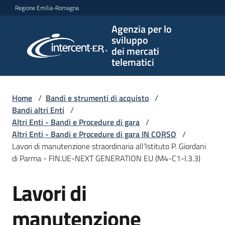
Vai al contenuto
Vai alla navigazione
Vai al footer
Regione Emilia-Romagna
Agenzia per lo
Agenzia
sviluppo
per lo
dei mercati
sviluppo
telematici
dei
mercati
telematici
Home
/
Bandi e strumenti di acquisto
/
Bandi altri Enti
/
Altri Enti - Bandi e Procedure di gara
/
Altri Enti - Bandi e Procedure di gara IN CORSO
/
L'Agenzia
Lavori di manutenzione straordinaria all’Istituto P. Giordani
di Parma - FIN.UE-NEXT GENERATION EU (M4-C1-I.3.3)
Lavori di
Bandi
Salta al contenuto
e
strumenti
manutenzione
di