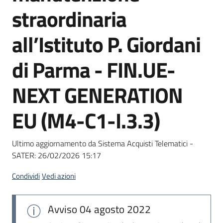
acquisto
straordinaria
all’Istituto P. Giordani
Supporto
di Parma - FIN.UE-
NEXT GENERATION
Piattaforme
telematiche
EU (M4-C1-I.3.3)
Ultimo aggiornamento da Sistema Acquisti Telematici -
SATER:
26/02/2026 15:17
English
Condividi
Vedi azioni
site
Avviso
04 agosto 2022