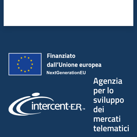
Agenzia
per lo
sviluppo
dei
mercati
telematici