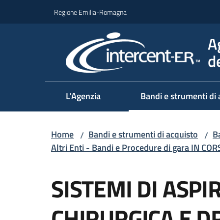
Vai al contenuto
Vai alla navigazione
Vai al footer
Regione Emilia-Romagna
A
d
L'Agenzia
Bandi e strumenti di 
Home
Bandi e strumenti di acquisto
Ba
/
/
Altri Enti - Bandi e Procedure di gara IN CO
Salta al contenuto
SISTEMI DI ASPI
CHIRURGICA E D