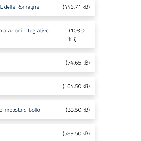
 USL della Romagna
(
446.71 kB
)
hiarazioni integrative
(
108.00
kB
)
(
74.65 kB
)
(
104.50 kB
)
 imposta di bollo
(
38.50 kB
)
(
589.50 kB
)