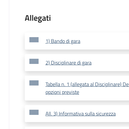
Allegati
1) Bando di gara
2) Disciplinare di gara
Tabella n. 1 (allegata al Disciplinare) De
opzioni previste
All. 3) Informativa sulla sicurezza