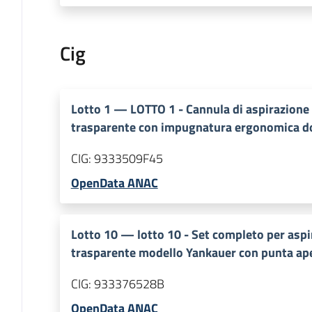
Cig
Lotto
1
—
LOTTO 1 - Cannula di aspirazione 
trasparente con impugnatura ergonomica do
CIG:
9333509F45
OpenData ANAC
Lotto
10
—
lotto 10 - Set completo per asp
trasparente modello Yankauer con punta ap
CIG:
933376528B
OpenData ANAC