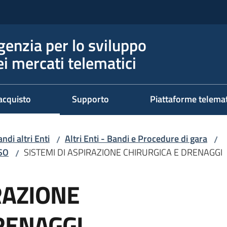
genzia per lo sviluppo
ei mercati telematici
acquisto
Supporto
Piattaforme telema
ndi altri Enti
Altri Enti - Bandi e Procedure di gara
/
/
RSO
SISTEMI DI ASPIRAZIONE CHIRURGICA E DRENAGGI
/
RAZIONE
RENAGGI