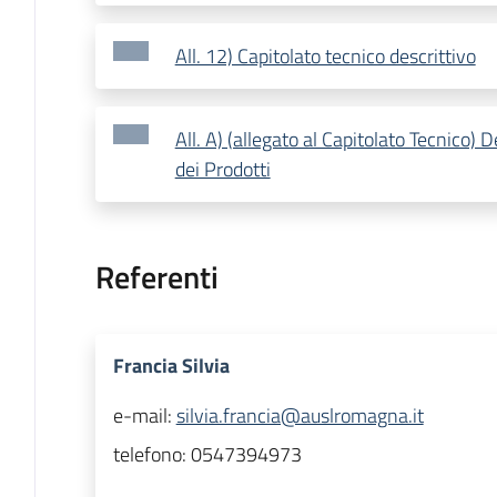
All. 12) Capitolato tecnico descrittivo
All. A) (allegato al Capitolato Tecnico) 
dei Prodotti
Referenti
Francia Silvia
e-mail:
silvia.francia@auslromagna.it
telefono:
0547394973