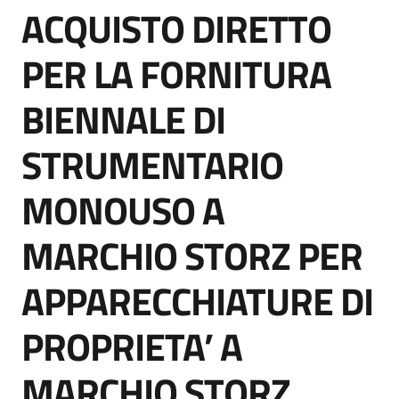
ACQUISTO DIRETTO
acquisto
Salta al contenuto
PER LA FORNITURA
Supporto
BIENNALE DI
STRUMENTARIO
Piattaforme
telematiche
MONOUSO A
MARCHIO STORZ PER
APPARECCHIATURE DI
English
PROPRIETA’ A
site
MARCHIO STORZ