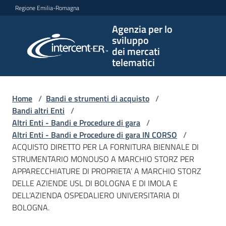
Vai al contenuto
Vai alla navigazione
Vai al footer
Regione Emilia-Romagna
Agenzia per lo
Agenzia
sviluppo
per lo
dei mercati
sviluppo
telematici
dei
mercati
telematici
Home
/
Bandi e strumenti di acquisto
/
Bandi altri Enti
/
Altri Enti - Bandi e Procedure di gara
/
Altri Enti - Bandi e Procedure di gara IN CORSO
/
L'Agenzia
ACQUISTO DIRETTO PER LA FORNITURA BIENNALE DI
STRUMENTARIO MONOUSO A MARCHIO STORZ PER
APPARECCHIATURE DI PROPRIETA’ A MARCHIO STORZ
DELLE AZIENDE USL DI BOLOGNA E DI IMOLA E
Bandi
DELL’AZIENDA OSPEDALIERO UNIVERSITARIA DI
e
BOLOGNA.
strumenti
di