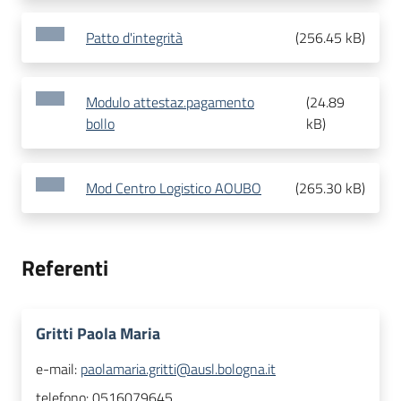
Patto d'integrità
(
256.45 kB
)
Modulo attestaz.pagamento
(
24.89
bollo
kB
)
Mod Centro Logistico AOUBO
(
265.30 kB
)
Referenti
Gritti Paola Maria
e-mail:
paolamaria.gritti@ausl.bologna.it
telefono:
0516079645