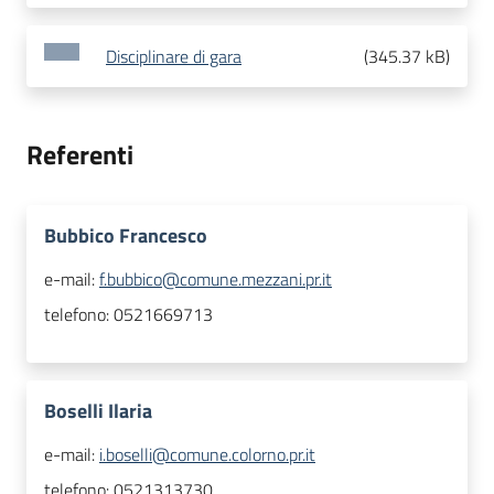
Disciplinare di gara
(
345.37 kB
)
Referenti
Bubbico Francesco
e-mail:
f.bubbico@comune.mezzani.pr.it
telefono:
0521669713
Boselli Ilaria
e-mail:
i.boselli@comune.colorno.pr.it
telefono:
0521313730