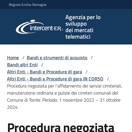
Vai al contenuto
Vai alla navigazione
Vai al footer
Regione Emilia-Romagna
Agenzia per lo
Agenzia
sviluppo
per lo
dei mercati
sviluppo
telematici
dei
mercati
telematici
Home
/
Bandi e strumenti di acquisto
/
Bandi altri Enti
/
Altri Enti - Bandi e Procedure di gara
/
Altri Enti - Bandi e Procedure di gara IN CORSO
/
L'Agenzia
Procedura negoziata per l’affidamento dei servizi cimiteriali,
manutenzione ordinaria e pulizie dei cimiteri comunali del
Comune di Torrile. Periodo: 1 novembre 2022 – 31 ottobre
2024
Bandi
e
Procedura negoziata
strumenti
Salta al contenuto
di