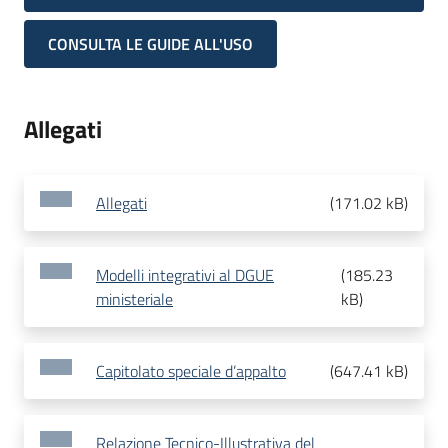
CONSULTA LE GUIDE ALL'USO
Allegati
Allegati
(
171.02 kB
)
Modelli integrativi al DGUE
(
185.23
ministeriale
kB
)
Capitolato speciale d’appalto
(
647.41 kB
)
Relazione Tecnico-Illustrativa del