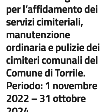
acquisto
per l’affidamento dei
servizi cimiteriali,
Supporto
manutenzione
ordinaria e pulizie dei
Piattaforme
telematiche
cimiteri comunali del
Comune di Torrile.
Periodo: 1 novembre
English
2022 – 31 ottobre
site
2024