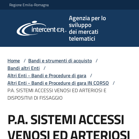
Vai al contenuto
Vai alla navigazione
Vai al footer
Regione Emilia-Romagna
Agenzia per lo
Agenzia
sviluppo
per lo
dei mercati
sviluppo
telematici
dei
mercati
telematici
Home
/
Bandi e strumenti di acquisto
/
Bandi altri Enti
/
Altri Enti - Bandi e Procedure di gara
/
Altri Enti - Bandi e Procedure di gara IN CORSO
/
L'Agenzia
P.A. SISTEMI ACCESSI VENOSI ED ARTERIOSI E
DISPOSITIVI DI FISSAGGIO
P.A. SISTEMI ACCESSI
Bandi
Salta al contenuto
e
strumenti
VENOSI ED ARTERIOSI
di