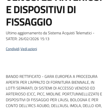
acquisto
E DISPOSITIVI DI
FISSAGGIO
Supporto
Ultimo aggiornamento da Sistema Acquisti Telematici -
SATER:
26/02/2026 15:13
Piattaforme
telematiche
Condividi
Vedi azioni
Dati del bando
BANDO RETTIFICATO - GARA EUROPEA A PROCEDURA
APERTA PER L’APPALTO DI FORNITURA BIENNALE, IN
English
LOTTI SEPARATI, DI SISTEMI DI ACCESSO VENOSO ED
site
ARTERIOSO (CICC, PICC, MIDLINE. PORT,TUNNELLIZZATI) E
DISPOSITIVI DI FISSAGGIO PER L’AUSL BOLOGNA E PER
CONTO DELL’IRCS AOUBO, DELL’AUSL IMOLA, DELLO IOR,