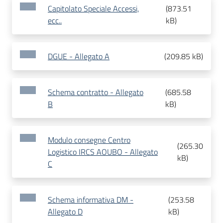
Capitolato Speciale Accessi,
(
873.51
ecc..
kB
)
DGUE - Allegato A
(
209.85 kB
)
Schema contratto - Allegato
(
685.58
B
kB
)
Modulo consegne Centro
(
265.30
Logistico IRCS AOUBO - Allegato
kB
)
C
Schema informativa DM -
(
253.58
Allegato D
kB
)