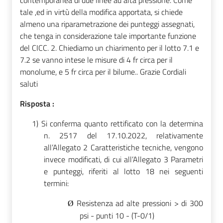
contemporanea di due linee ad alta pressione. Come
tale ,ed in virtù della modifica apportata, si chiede
almeno una riparametrazione dei punteggi assegnati,
che tenga in considerazione tale importante funzione
del CICC. 2. Chiediamo un chiarimento per il lotto 7.1 e
7.2 se vanno intese le misure di 4 fr circa per il
monolume, e 5 fr circa per il bilume.. Grazie Cordiali
saluti
Risposta :
1)
Si conferma quanto rettificato con la determina
n. 2517 del 17.10.2022, relativamente
all’Allegato 2 Caratteristiche tecniche, vengono
invece modificati, di cui all’Allegato 3 Parametri
e punteggi, riferiti al lotto 18
nei seguenti
termini:
Resistenza ad alte pressioni > di 300
Ø
psi -
punti 10 - (T-0/1)