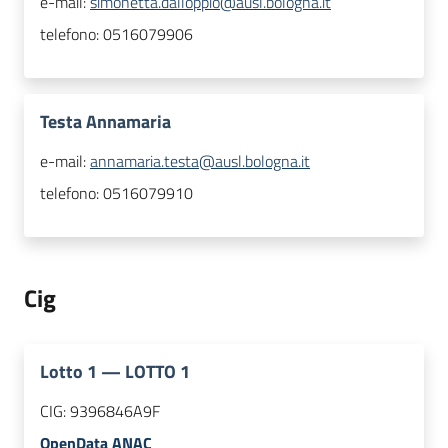
e-mail:
simonetta.dalloppio@ausl.bologna.it
telefono:
0516079906
Testa Annamaria
e-mail:
annamaria.testa@ausl.bologna.it
telefono:
0516079910
Cig
Lotto
1
—
LOTTO 1
CIG:
9396846A9F
OpenData ANAC