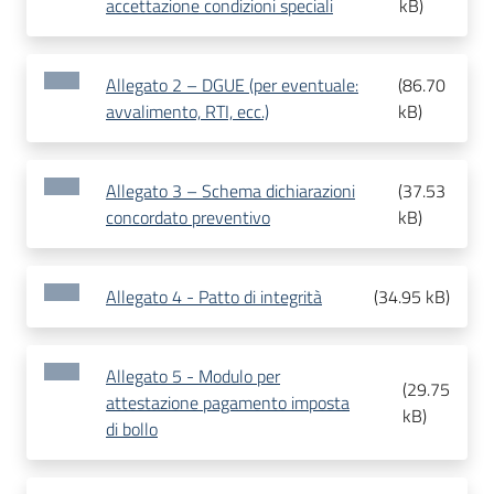
accettazione condizioni speciali
kB
)
Allegato 2 – DGUE (per eventuale:
(
86.70
avvalimento, RTI, ecc.)
kB
)
Allegato 3 – Schema dichiarazioni
(
37.53
concordato preventivo
kB
)
Allegato 4 - Patto di integrità
(
34.95 kB
)
Allegato 5 - Modulo per
(
29.75
attestazione pagamento imposta
kB
)
di bollo