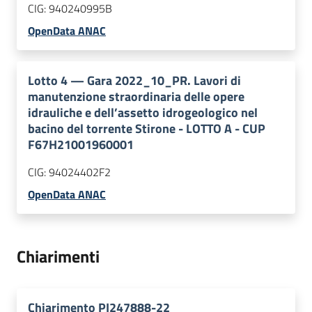
CIG:
940240995B
OpenData ANAC
Lotto
4
—
Gara 2022_10_PR. Lavori di
manutenzione straordinaria delle opere
idrauliche e dell’assetto idrogeologico nel
bacino del torrente Stirone - LOTTO A - CUP
F67H21001960001
CIG:
94024402F2
OpenData ANAC
Chiarimenti
Chiarimento PI247888-22