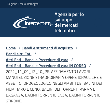
Vai al contenuto
Vai alla navigazione
Vai al footer
Regione Emilia-Romagna
Agenzia per lo
Agenzia
sviluppo
per lo
dei mercati
sviluppo
telematici
dei
mercati
telematici
Home
/
Bandi e strumenti di acquisto
/
Bandi altri Enti
/
Altri Enti - Bandi e Procedure di gara
/
Altri Enti - Bandi e Procedure di gara IN CORSO
/
L'Agenzia
2022_11_09_12_10_PR. AFFIDAMENTO LAVORI
MANUTENZIONE STRAORDINARIA OPERE IDRAULICHE E
ASSETTO IDROGEOLOGICO NEGLI AMBITI DEI BACINI DEI
FIUMI TARO E CENO; BACINI DEI TORRENTI PARMA E
Bandi
BAGANZA; BACINI TORRENTE ENZA; BACINI TORRENTE
e
STIRONE.
strumenti
di