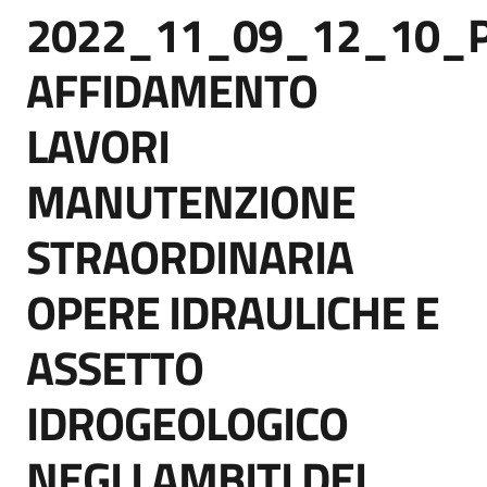
2022_11_09_12_10_P
acquisto
Salta al contenuto
AFFIDAMENTO
Supporto
LAVORI
MANUTENZIONE
Piattaforme
telematiche
STRAORDINARIA
OPERE IDRAULICHE E
ASSETTO
English
IDROGEOLOGICO
site
NEGLI AMBITI DEI