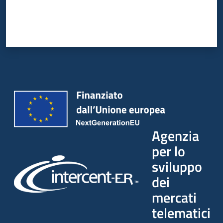
Agenzia
per lo
sviluppo
dei
mercati
telematici