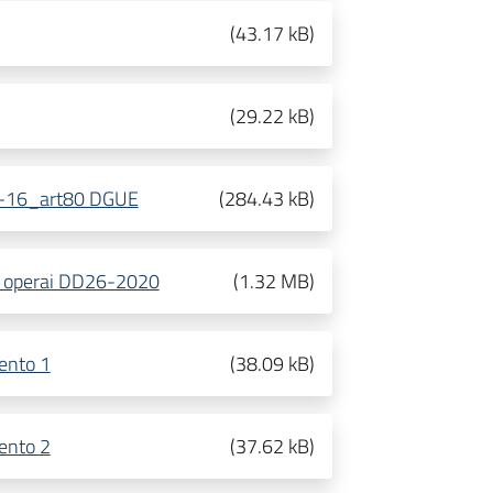
(
43.17 kB
)
(
29.22 kB
)
0-16_art80 DGUE
(
284.43 kB
)
ra operai DD26-2020
(
1.32 MB
)
ento 1
(
38.09 kB
)
ento 2
(
37.62 kB
)