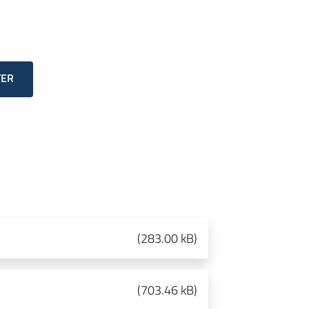
TER
(
283.00 kB
)
(
703.46 kB
)