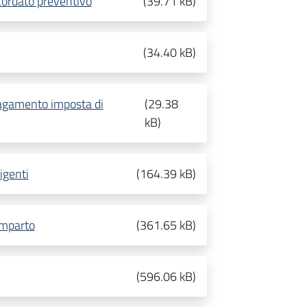
cordato preventivo
(
39.71 kB
)
(
34.40 kB
)
pagamento imposta di
(
29.38
kB
)
igenti
(
164.39 kB
)
omparto
(
361.65 kB
)
(
596.06 kB
)