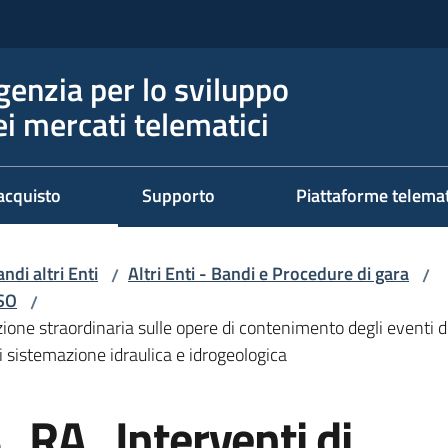
genzia per lo sviluppo
ei mercati telematici
acquisto
Supporto
Piattaforme telema
ndi altri Enti
Altri Enti - Bandi e Procedure di gara
/
/
RSO
/
traordinaria sulle opere di contenimento degli eventi di pi
di sistemazione idraulica e idrogeologica
RA_Interventi di