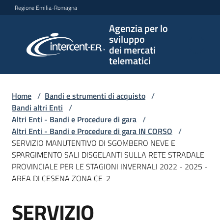
Vai al contenuto
Vai alla navigazione
Vai al footer
Regione Emilia-Romagna
Agenzia per lo
Agenzia
sviluppo
per lo
dei mercati
sviluppo
telematici
dei
mercati
telematici
Home
/
Bandi e strumenti di acquisto
/
Bandi altri Enti
/
Altri Enti - Bandi e Procedure di gara
/
Altri Enti - Bandi e Procedure di gara IN CORSO
/
L'Agenzia
SERVIZIO MANUTENTIVO DI SGOMBERO NEVE E
SPARGIMENTO SALI DISGELANTI SULLA RETE STRADALE
PROVINCIALE PER LE STAGIONI INVERNALI 2022 - 2025 -
AREA DI CESENA ZONA CE-2
Bandi
e
SERVIZIO
strumenti
Salta al contenuto
di