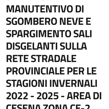
acquisto
MANUTENTIVO DI
SGOMBERO NEVE E
Supporto
SPARGIMENTO SALI
DISGELANTI SULLA
Piattaforme
telematiche
RETE STRADALE
PROVINCIALE PER LE
STAGIONI INVERNALI
English
2022 - 2025 - AREA DI
site
CESENA ZONA CE-2