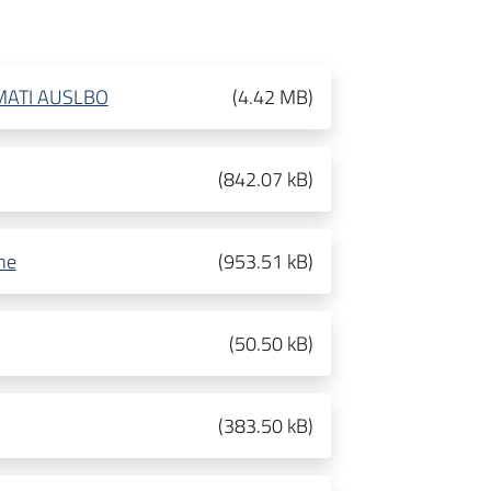
RMATI AUSLBO
(
4.42 MB
)
(
842.07 kB
)
ne
(
953.51 kB
)
(
50.50 kB
)
(
383.50 kB
)