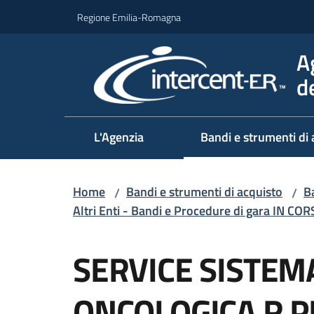
Vai al contenuto
Vai alla navigazione
Vai al footer
Regione Emilia-Romagna
A
d
L'Agenzia
Bandi e strumenti di 
Home
Bandi e strumenti di acquisto
Ba
/
/
Altri Enti - Bandi e Procedure di gara IN CO
Salta al contenuto
SERVICE SISTEM
ONCOLOGICA R 