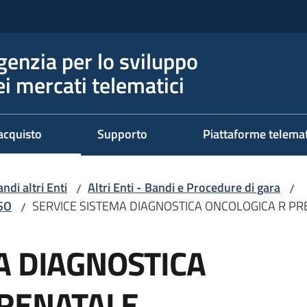
genzia per lo sviluppo
ei mercati telematici
acquisto
Supporto
Piattaforme telema
ndi altri Enti
Altri Enti - Bandi e Procedure di gara
/
/
RSO
SERVICE SISTEMA DIAGNOSTICA ONCOLOGICA R PR
/
A DIAGNOSTICA
PRENATALE