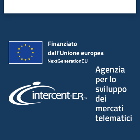
Agenzia
per lo
sviluppo
dei
mercati
telematici