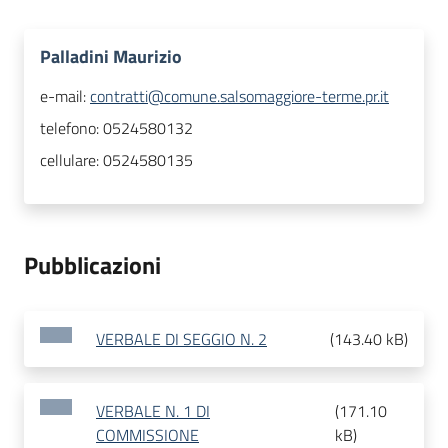
Palladini Maurizio
e-mail:
contratti@comune.salsomaggiore-terme.pr.it
telefono:
0524580132
cellulare:
0524580135
Pubblicazioni
VERBALE DI SEGGIO N. 2
(
143.40 kB
)
VERBALE N. 1 DI
(
171.10
COMMISSIONE
kB
)