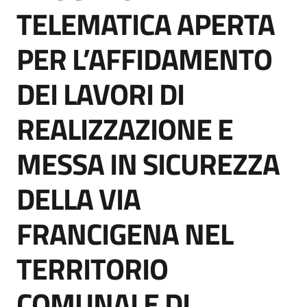
acquisto
TELEMATICA APERTA
PER L’AFFIDAMENTO
Supporto
DEI LAVORI DI
REALIZZAZIONE E
Piattaforme
telematiche
MESSA IN SICUREZZA
DELLA VIA
FRANCIGENA NEL
English
TERRITORIO
site
COMUNALE DI