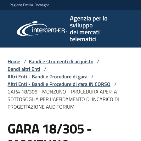
Vai al contenuto
Vai alla navigazione
Vai al footer
Regione Emilia-Romagna
Agenzia per lo
Agenzia
sviluppo
per lo
dei mercati
sviluppo
telematici
dei
mercati
telematici
Home
/
Bandi e strumenti di acquisto
/
Bandi altri Enti
/
Altri Enti - Bandi e Procedure di gara
/
Altri Enti - Bandi e Procedure di gara IN CORSO
/
L'Agenzia
GARA 18/305 - MONZUNO - PROCEDURA APERTA
SOTTOSOGLIA PER L'AFFIDAMENTO DI INCARICO DI
PROGETTAZIONE AUDITORIUM
Bandi
GARA 18/305 -
e
Salta al contenuto
strumenti
di