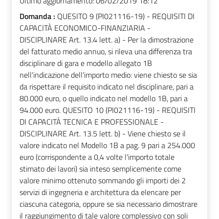
Ultimo aggiornamento:
06/02/2019 18:12
Domanda :
QUESITO 9 (PI021116-19) - REQUISITI DI
CAPACITÀ ECONOMICO-FINANZIARIA -
DISCIPLINARE Art. 13.4 lett. a) - Per la dimostrazione
del fatturato medio annuo, si rileva una differenza tra
disciplinare di gara e modello allegato 1B
nell'indicazione dell'importo medio: viene chiesto se sia
da rispettare il requisito indicato nel disciplinare, pari a
80.000 euro, o quello indicato nel modello 1B, pari a
94.000 euro. QUESITO 10 (PI021116-19) - REQUISITI
DI CAPACITÀ TECNICA E PROFESSIONALE -
DISCIPLINARE Art. 13.5 lett. b) - Viene chiesto se il
valore indicato nel Modello 1B a pag. 9 pari a 254.000
euro (corrispondente a 0,4 volte l'importo totale
stimato dei lavori) sia inteso semplicemente come
valore minimo ottenuto sommando gli importi dei 2
servizi di ingegneria e architettura da elencare per
ciascuna categoria, oppure se sia necessario dimostrare
il raggiungimento di tale valore complessivo con soli