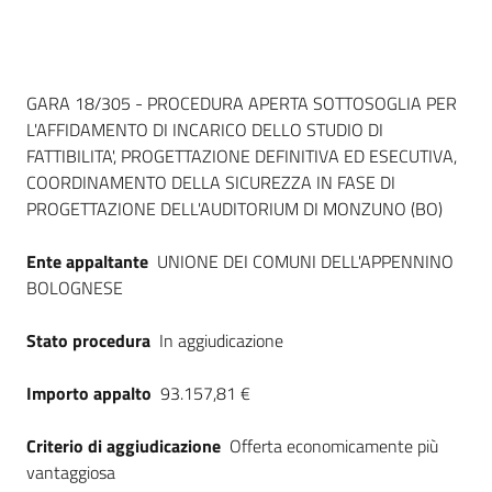
Seguici
su
Dati del bando
GARA 18/305 - PROCEDURA APERTA SOTTOSOGLIA PER
L'AFFIDAMENTO DI INCARICO DELLO STUDIO DI
FATTIBILITA', PROGETTAZIONE DEFINITIVA ED ESECUTIVA,
COORDINAMENTO DELLA SICUREZZA IN FASE DI
PROGETTAZIONE DELL'AUDITORIUM DI MONZUNO (BO)
Ente appaltante
UNIONE DEI COMUNI DELL'APPENNINO
BOLOGNESE
Stato procedura
In aggiudicazione
Importo appalto
93.157,81 €
Criterio di aggiudicazione
Offerta economicamente più
vantaggiosa