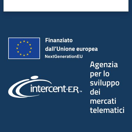
Agenzia
per lo
sviluppo
dei
mercati
telematici