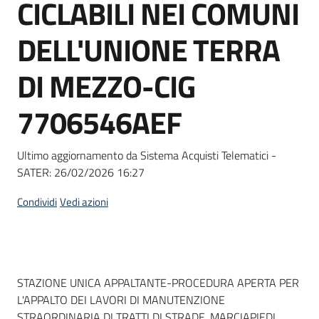
CICLABILI NEI COMUNI
Seguici
su
DELL'UNIONE TERRA
DI MEZZO-CIG
7706546AEF
Ultimo aggiornamento da Sistema Acquisti Telematici -
SATER:
26/02/2026 16:27
Condividi
Vedi azioni
Dati del bando
STAZIONE UNICA APPALTANTE-PROCEDURA APERTA PER
L'APPALTO DEI LAVORI DI MANUTENZIONE
STRAORDINARIA DI TRATTI DI STRADE, MARCIAPIEDI,