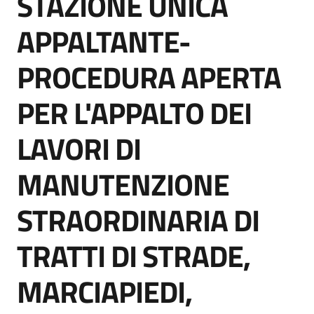
STAZIONE UNICA
acquisto
APPALTANTE-
PROCEDURA APERTA
Supporto
PER L'APPALTO DEI
Piattaforme
LAVORI DI
telematiche
MANUTENZIONE
STRAORDINARIA DI
TRATTI DI STRADE,
English
site
MARCIAPIEDI,