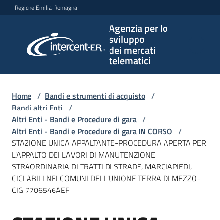
Vai al contenuto
Vai alla navigazione
Vai al footer
Regione Emilia-Romagna
Agenzia per lo
Agenzia
sviluppo
per lo
dei mercati
sviluppo
telematici
dei
mercati
telematici
Home
/
Bandi e strumenti di acquisto
/
Bandi altri Enti
/
Altri Enti - Bandi e Procedure di gara
/
Altri Enti - Bandi e Procedure di gara IN CORSO
/
L'Agenzia
STAZIONE UNICA APPALTANTE-PROCEDURA APERTA PER
L'APPALTO DEI LAVORI DI MANUTENZIONE
STRAORDINARIA DI TRATTI DI STRADE, MARCIAPIEDI,
CICLABILI NEI COMUNI DELL'UNIONE TERRA DI MEZZO-
Bandi
CIG 7706546AEF
e
strumenti
di
Salta al contenuto