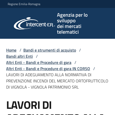
Vai al contenuto
Vai alla navigazione
Vai al footer
Regione Emilia-Romagna
Agenzia per lo
Agenzia
sviluppo
per lo
dei mercati
sviluppo
telematici
dei
mercati
telematici
Home
/
Bandi e strumenti di acquisto
/
Bandi altri Enti
/
Altri Enti - Bandi e Procedure di gara
/
Altri Enti - Bandi e Procedure di gara IN CORSO
/
L'Agenzia
LAVORI DI ADEGUAMENTO ALLA NORMATIVA DI
PREVENZIONE INCENDI DEL MERCATO ORTOFRUTTICOLO
DI VIGNOLA - VIGNOLA PATRIMONIO SRL
Bandi
LAVORI DI
e
Salta al contenuto
strumenti
di