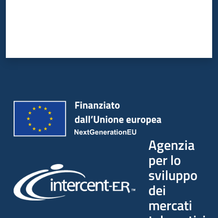
Agenzia
per lo
sviluppo
dei
mercati