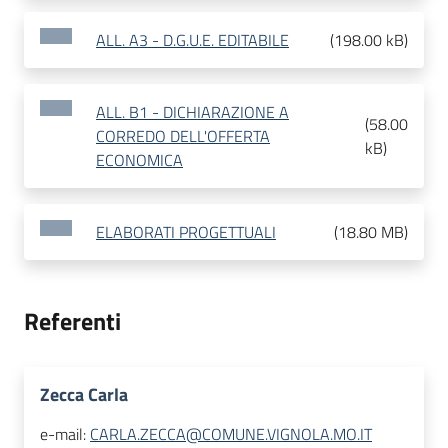
ALL. A3 - D.G.U.E. EDITABILE
(
198.00 kB
)
ALL. B1 - DICHIARAZIONE A
(
58.00
CORREDO DELL'OFFERTA
kB
)
ECONOMICA
ELABORATI PROGETTUALI
(
18.80 MB
)
Referenti
Zecca Carla
e-mail:
CARLA.ZECCA@COMUNE.VIGNOLA.MO.IT