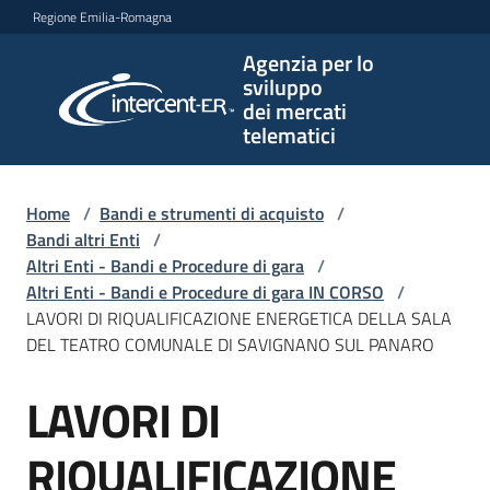
Vai al contenuto
Vai alla navigazione
Vai al footer
Regione Emilia-Romagna
Agenzia per lo
Agenzia
sviluppo
per lo
dei mercati
sviluppo
telematici
dei
mercati
telematici
Home
/
Bandi e strumenti di acquisto
/
Bandi altri Enti
/
Altri Enti - Bandi e Procedure di gara
/
Altri Enti - Bandi e Procedure di gara IN CORSO
/
L'Agenzia
LAVORI DI RIQUALIFICAZIONE ENERGETICA DELLA SALA
DEL TEATRO COMUNALE DI SAVIGNANO SUL PANARO
LAVORI DI
Bandi
Salta al contenuto
e
strumenti
RIQUALIFICAZIONE
di