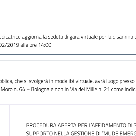
icatrice aggiorna la seduta di gara virtuale per la disamina 
/02/2019 alle ore 14:00
lica, che si svolgerà in modalità virtuale, avrà luogo presso 
oro n. 64 – Bologna e non in Via dei Mille n. 21 come indicat
Dati del bando
PROCEDURA APERTA PER L’AFFIDAMENTO DI S
SUPPORTO NELLA GESTIONE DI “MUDE EMER