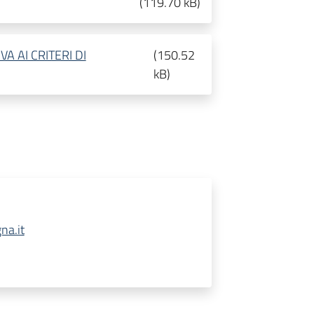
(
119.70 kB
)
A AI CRITERI DI
(
150.52
kB
)
na.it