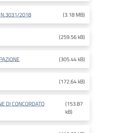
N.3031/2018
(
3.18 MB
)
(
259.56 kB
)
IPAZIONE
(
305.44 kB
)
(
172.64 kB
)
NE DI CONCORDATO
(
153.87
kB
)