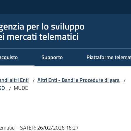
genzia per lo sviluppo
ei mercati telematici
acquisto
Supporto
Piattaforme telema
ndi altri Enti
Altri Enti - Bandi e Procedure di gara
/
/
RSO
MUDE
/
ematici - SATER:
26/02/2026 16:27