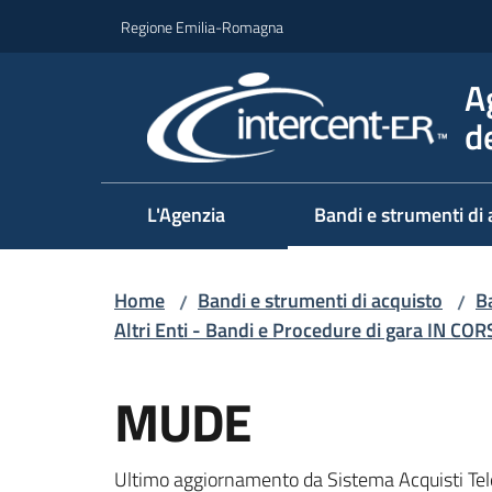
Vai al contenuto
Vai alla navigazione
Vai al footer
Regione Emilia-Romagna
A
d
L'Agenzia
Bandi e strumenti di 
Home
Bandi e strumenti di acquisto
Ba
/
/
Altri Enti - Bandi e Procedure di gara IN CO
Salta al contenuto
MUDE
Ultimo aggiornamento da Sistema Acquisti Tel