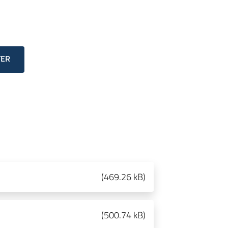
TER
(
469.26 kB
)
(
500.74 kB
)