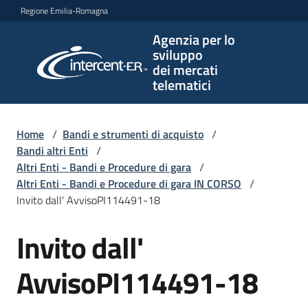
Vai al contenuto
Vai alla navigazione
Vai al footer
Regione Emilia-Romagna
Agenzia per lo
Agenzia
sviluppo
per lo
dei mercati
sviluppo
telematici
dei
mercati
telematici
Home
/
Bandi e strumenti di acquisto
/
Bandi altri Enti
/
Altri Enti - Bandi e Procedure di gara
/
Altri Enti - Bandi e Procedure di gara IN CORSO
/
L'Agenzia
Invito dall' AvvisoPI114491-18
Invito dall'
Salta al contenuto
Bandi
e
AvvisoPI114491-18
strumenti
di