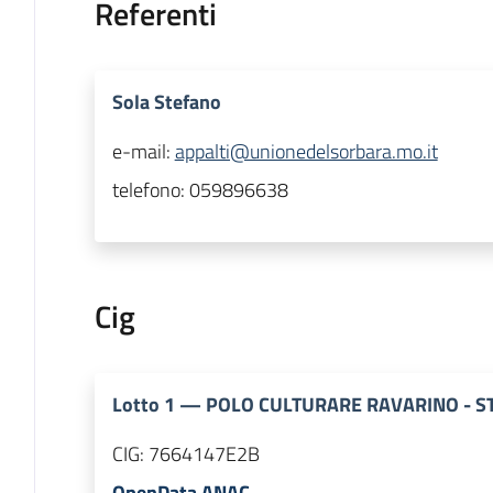
Referenti
Sola Stefano
e-mail:
appalti@unionedelsorbara.mo.it
telefono:
059896638
Cig
Lotto
1
—
POLO CULTURARE RAVARINO - ST
CIG:
7664147E2B
OpenData ANAC