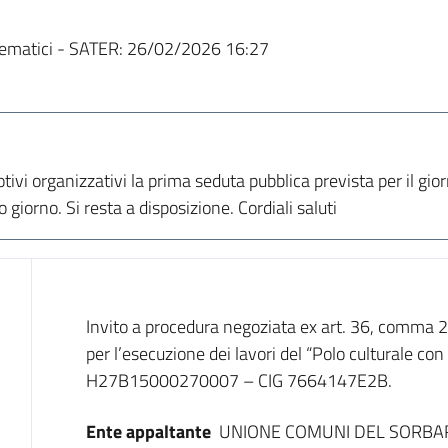
ematici - SATER:
26/02/2026 16:27
ivi organizzativi la prima seduta pubblica prevista per il gi
 giorno. Si resta a disposizione. Cordiali saluti
Dati del bando
Invito a procedura negoziata ex art. 36, comma 2, 
per l’esecuzione dei lavori del “Polo culturale co
H27B15000270007 – CIG 7664147E2B.
Ente appaltante
UNIONE COMUNI DEL SORBA