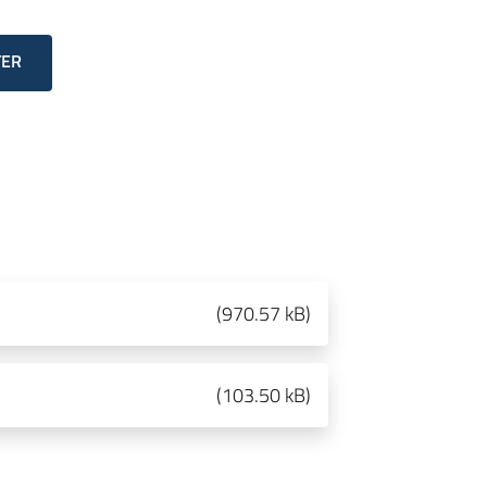
TER
(
970.57 kB
)
(
103.50 kB
)