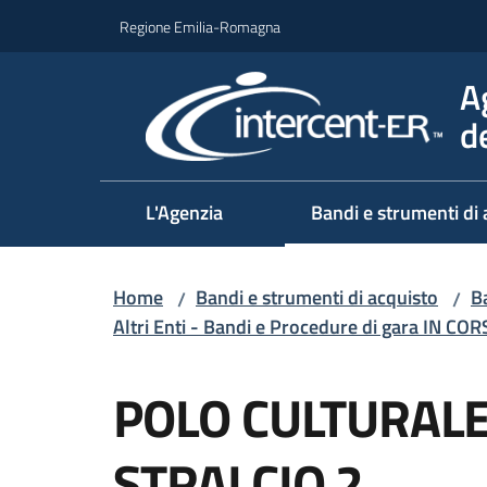
Vai al contenuto
Vai alla navigazione
Vai al footer
Regione Emilia-Romagna
A
d
L'Agenzia
Bandi e strumenti di 
Home
Bandi e strumenti di acquisto
Ba
/
/
Altri Enti - Bandi e Procedure di gara IN CO
Salta al contenuto
POLO CULTURALE
STRALCIO 2