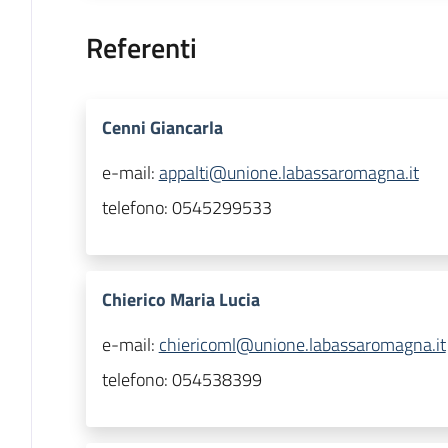
Referenti
Cenni Giancarla
e-mail:
appalti@unione.labassaromagna.it
telefono:
0545299533
Chierico Maria Lucia
e-mail:
chiericoml@unione.labassaromagna.it
telefono:
054538399