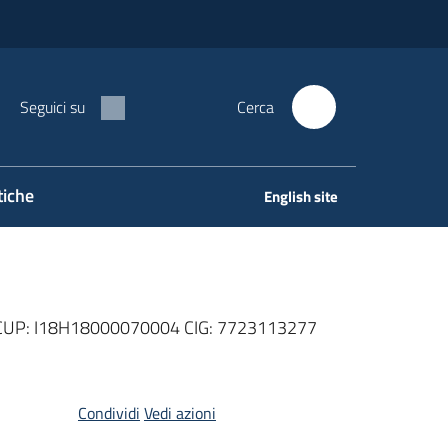
Seguici su
Cerca
tiche
English site
 CUP: I18H18000070004 CIG: 7723113277
Condividi
Vedi azioni