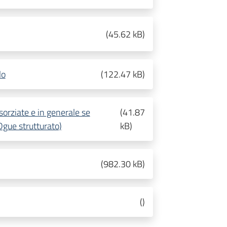
(
45.62 kB
)
lo
(
122.47 kB
)
sorziate e in generale se
(
41.87
Dgue strutturato)
kB
)
(
982.30 kB
)
(
)