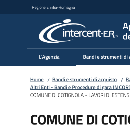
Vai al contenuto
Vai alla navigazione
Vai al footer
Regione Emilia-Romagna
A
d
L'Agenzia
Bandi e strumenti di 
Home
Bandi e strumenti di acquisto
Ba
/
/
Altri Enti - Bandi e Procedure di gara IN CO
COMUNE DI COTIGNOLA - LAVORI DI ESTENSI
Salta al contenuto
COMUNE DI COTI