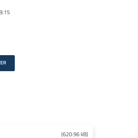
8:15
TER
(
620.96 kB
)