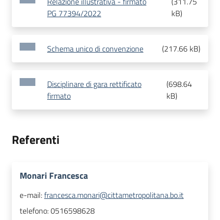
Relazione illustrativa - firmato
(
311.75
PG 77394/2022
kB
)
Schema unico di convenzione
(
217.66 kB
)
Disciplinare di gara rettificato
(
698.64
firmato
kB
)
Referenti
Monari Francesca
e-mail:
francesca.monari@cittametropolitana.bo.it
telefono:
0516598628