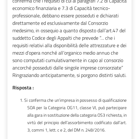
conferma che i requisiti di cui ai paragrafi 7.2 di Capacità
economico finanziaria e 7.3 di Capacità tecnico-
professionale, debbano essere posseduti e dichiarati
direttamente ed esclusivamente dal Consorzio
medesimo, in ossequio a quanto disposto dall’art.47 del
suddetto Codice degli Appalti che prevede “… che i
requisiti relativi alla disponibilità delle attrezzature e dei
mezzi d’opera nonché all’organico medio annuo che
sono computati cumulativamente in capo al consorzio
ancorché posseduti dalle singole imprese consorziate”
Ringraziando anticipatamente, si porgono distinti saluti.
Risposta :
1.
Si conferma che un’impresa in possesso di qualificazione
SOA per la Categoria OG11, classe VI, può partecipare
alla gara in sostituzione della categoria OS3 richiesta, in
virtù del principio dell’assorbimento codificato dall’art.
3, commi 1, lett. c e 2, del DM n. 248/2016.