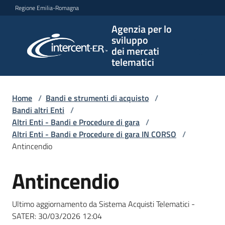
Vai al contenuto
Vai alla navigazione
Vai al footer
Regione Emilia-Romagna
Agenzia per lo
Agenzia
sviluppo
per lo
dei mercati
sviluppo
telematici
dei
mercati
telematici
Home
/
Bandi e strumenti di acquisto
/
Bandi altri Enti
/
Altri Enti - Bandi e Procedure di gara
/
Altri Enti - Bandi e Procedure di gara IN CORSO
/
L'Agenzia
Antincendio
Antincendio
Salta al contenuto
Bandi
e
Ultimo aggiornamento da Sistema Acquisti Telematici -
strumenti
SATER:
30/03/2026 12:04
di