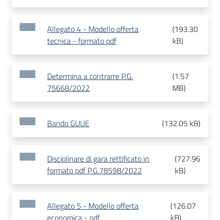
Allegato 4 - Modello offerta
(
193.30
tecnica - formato pdf
kB
)
Determina a contrarre P.G.
(
1.57
75668/2022
MB
)
Bando GUUE
(
132.05 kB
)
Disciplinare di gara rettificato in
(
727.96
formato pdf P.G.78598/2022
kB
)
Allegato 5 - Modello offerta
(
126.07
economica - pdf
kB
)