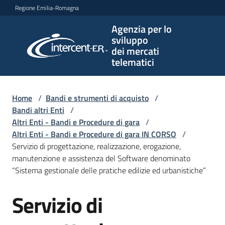
Vai al contenuto
Vai alla navigazione
Vai al footer
Regione Emilia-Romagna
Agenzia per lo
Agenzia
sviluppo
per lo
dei mercati
sviluppo
telematici
dei
mercati
telematici
Home
/
Bandi e strumenti di acquisto
/
Bandi altri Enti
/
Altri Enti - Bandi e Procedure di gara
/
Altri Enti - Bandi e Procedure di gara IN CORSO
/
L'Agenzia
Servizio di progettazione, realizzazione, erogazione,
manutenzione e assistenza del Software denominato
“Sistema gestionale delle pratiche edilizie ed urbanistiche”
Bandi
Servizio di
e
Salta al contenuto
strumenti
di