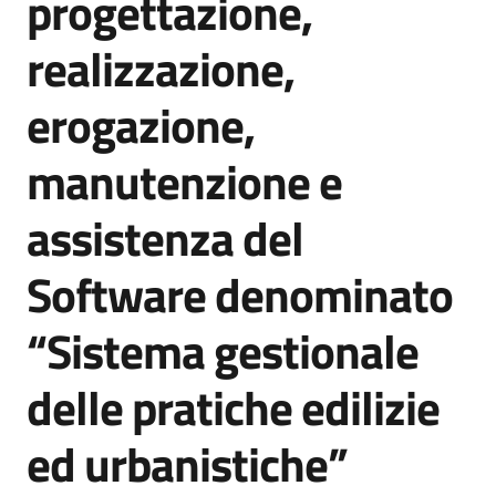
progettazione,
acquisto
realizzazione,
Supporto
erogazione,
manutenzione e
Piattaforme
assistenza del
telematiche
Software denominato
“Sistema gestionale
delle pratiche edilizie
English
site
ed urbanistiche”