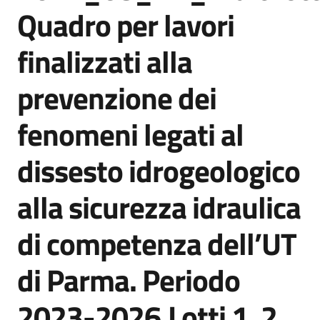
acquisto
Quadro per lavori
finalizzati alla
Supporto
prevenzione dei
fenomeni legati al
Piattaforme
telematiche
dissesto idrogeologico
alla sicurezza idraulica
di competenza dell’UT
English
di Parma. Periodo
site
2023-2026.Lotti 1, 2,