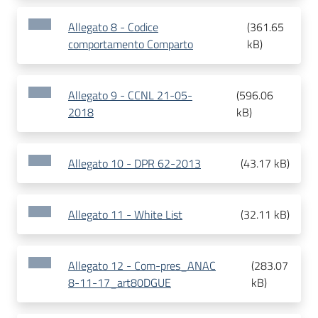
Allegato 8 - Codice
(
361.65
comportamento Comparto
kB
)
Allegato 9 - CCNL 21-05-
(
596.06
2018
kB
)
Allegato 10 - DPR 62-2013
(
43.17 kB
)
Allegato 11 - White List
(
32.11 kB
)
Allegato 12 - Com-pres_ANAC
(
283.07
8-11-17_art80DGUE
kB
)