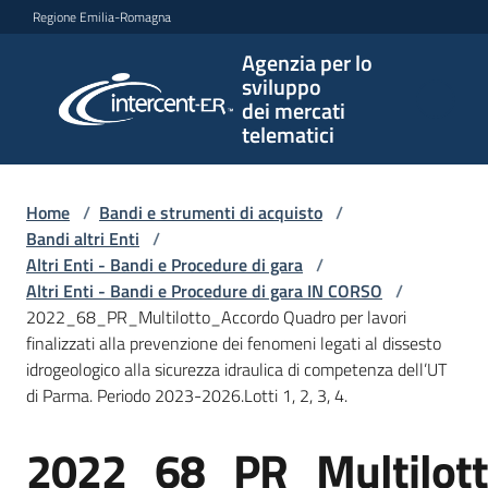
Vai al contenuto
Vai alla navigazione
Vai al footer
Regione Emilia-Romagna
Agenzia per lo
Agenzia
sviluppo
per lo
dei mercati
sviluppo
telematici
dei
mercati
telematici
Home
/
Bandi e strumenti di acquisto
/
Bandi altri Enti
/
Altri Enti - Bandi e Procedure di gara
/
Altri Enti - Bandi e Procedure di gara IN CORSO
/
L'Agenzia
2022_68_PR_Multilotto_Accordo Quadro per lavori
finalizzati alla prevenzione dei fenomeni legati al dissesto
idrogeologico alla sicurezza idraulica di competenza dell’UT
di Parma. Periodo 2023-2026.Lotti 1, 2, 3, 4.
Bandi
e
2022_68_PR_Multilot
strumenti
Salta al contenuto
di