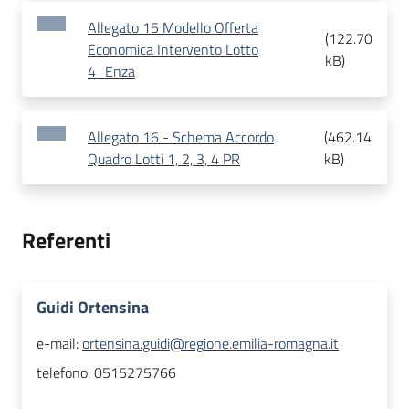
Allegato 15 Modello Offerta
(
122.70
Economica Intervento Lotto
kB
)
4_Enza
Allegato 16 - Schema Accordo
(
462.14
Quadro Lotti 1, 2, 3, 4 PR
kB
)
Referenti
Guidi Ortensina
e-mail:
ortensina.guidi@regione.emilia-romagna.it
telefono:
0515275766