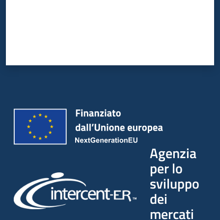
Agenzia
per lo
sviluppo
dei
mercati