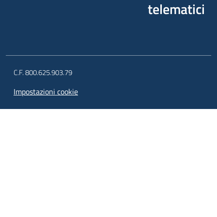
telematici
C.F. 800.625.903.79
Impostazioni cookie