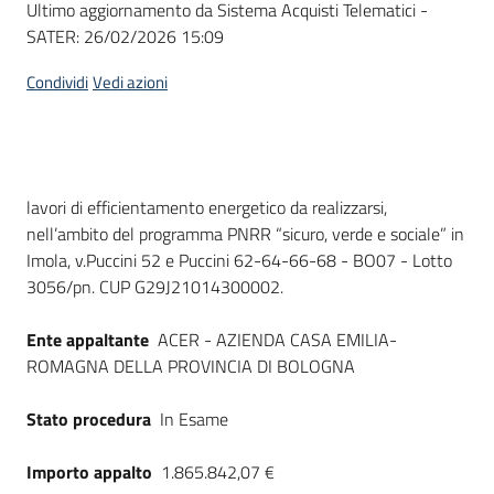
Ultimo aggiornamento da Sistema Acquisti Telematici -
acquisto
SATER:
26/02/2026 15:09
Condividi
Vedi azioni
Supporto
Piattaforme
Dati del bando
lavori di efficientamento energetico da realizzarsi,
telematiche
nell’ambito del programma PNRR “sicuro, verde e sociale” in
Imola, v.Puccini 52 e Puccini 62-64-66-68 - BO07 - Lotto
3056/pn. CUP G29J21014300002.
Ente appaltante
ACER - AZIENDA CASA EMILIA-
ROMAGNA DELLA PROVINCIA DI BOLOGNA
English
site
Stato procedura
In Esame
Importo appalto
1.865.842,07 €