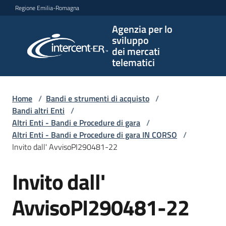
Vai al contenuto
Vai alla navigazione
Vai al footer
Regione Emilia-Romagna
Agenzia per lo
Agenzia
sviluppo
per lo
dei mercati
sviluppo
telematici
dei
mercati
telematici
Home
/
Bandi e strumenti di acquisto
/
Bandi altri Enti
/
Altri Enti - Bandi e Procedure di gara
/
Altri Enti - Bandi e Procedure di gara IN CORSO
/
L'Agenzia
Invito dall' AvvisoPI290481-22
Invito dall'
Salta al contenuto
Bandi
e
AvvisoPI290481-22
strumenti
di