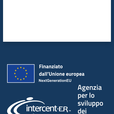
Agenzia
per lo
sviluppo
dei