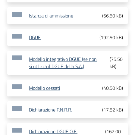
Istanza di ammissione
(
66.50 kB
)
DGUE
(
192.50 kB
)
Modello integrativo DGUE (se non
(
75.50
si utilizza il DGUE della S.A.)
kB
)
Modello cessati
(
40.50 kB
)
Dichiarazione P.N.R.R.
(
17.82 kB
)
Dichiarazione DGUE O.E.
(
162.00