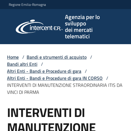
Vai al contenuto
Vai alla navigazione
Vai al footer
Regione Emilia-Romagna
Agenzia per lo
Agenzia
sviluppo
per lo
dei mercati
sviluppo
telematici
dei
mercati
telematici
Home
/
Bandi e strumenti di acquisto
/
Bandi altri Enti
/
Altri Enti - Bandi e Procedure di gara
/
Altri Enti - Bandi e Procedure di gara IN CORSO
/
L'Agenzia
INTERVENTI DI MANUTENZIONE STRAORDINARIA ITIS DA
VINCI DI PARMA
INTERVENTI DI
Bandi
Salta al contenuto
e
strumenti
MANUTENZIONE
di