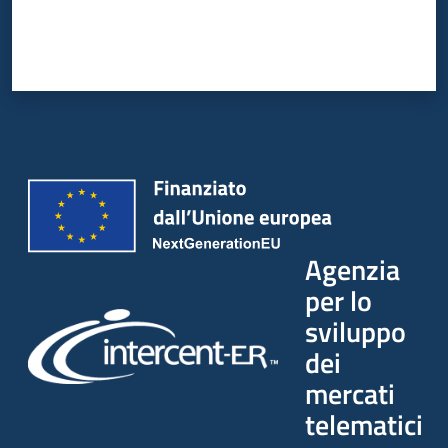
Agenzia
per lo
sviluppo
dei
mercati
telematici