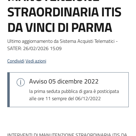
acquisto
STRAORDINARIA ITIS
DA VINCI DI PARMA
Supporto
Ultimo aggiornamento da Sistema Acquisti Telematici -
SATER:
26/02/2026 15:09
Piattaforme
telematiche
Condividi
Vedi azioni
Avviso
05 dicembre 2022
la prima seduta pubblica di gara è posticipata
alle ore 11 sempre del 06/12/2022
English
site
Dati del bando
INTERVENTI DI MANUTENZIONE STRAORDINARIA ITIS DA