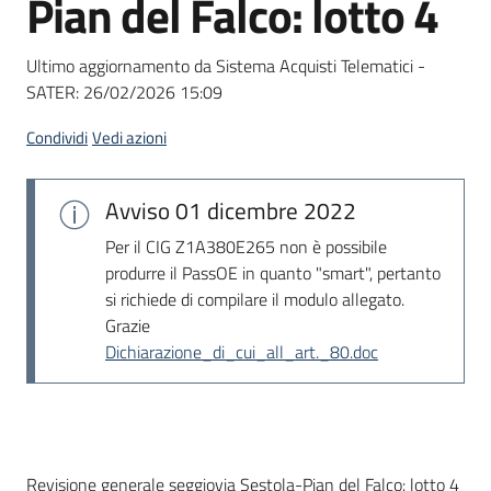
Pian del Falco: lotto 4
acquisto
Ultimo aggiornamento da Sistema Acquisti Telematici -
SATER:
26/02/2026 15:09
Supporto
Condividi
Vedi azioni
Piattaforme
Avviso
01 dicembre 2022
telematiche
Per il CIG Z1A380E265 non è possibile
produrre il PassOE in quanto "smart", pertanto
si richiede di compilare il modulo allegato.
Grazie
Dichiarazione_di_cui_all_art._80.doc
English
site
Dati del bando
Revisione generale seggiovia Sestola-Pian del Falco: lotto 4