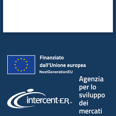
Agenzia
per lo
sviluppo
dei
mercati