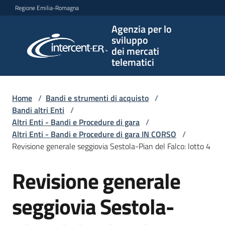
Vai al contenuto
Vai alla navigazione
Vai al footer
Regione Emilia-Romagna
Agenzia per lo
Agenzia
sviluppo
per lo
dei mercati
sviluppo
telematici
dei
mercati
telematici
Home
/
Bandi e strumenti di acquisto
/
Bandi altri Enti
/
Altri Enti - Bandi e Procedure di gara
/
Altri Enti - Bandi e Procedure di gara IN CORSO
/
L'Agenzia
Revisione generale seggiovia Sestola-Pian del Falco: lotto 4
Revisione generale
Salta al contenuto
Bandi
e
seggiovia Sestola-
strumenti
di