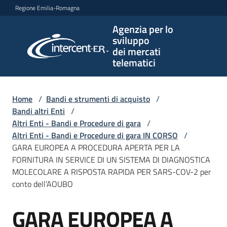
Vai al contenuto
Vai alla navigazione
Vai al footer
Regione Emilia-Romagna
Agenzia per lo
Agenzia
sviluppo
per lo
dei mercati
sviluppo
telematici
dei
mercati
telematici
Home
/
Bandi e strumenti di acquisto
/
Bandi altri Enti
/
Altri Enti - Bandi e Procedure di gara
/
Altri Enti - Bandi e Procedure di gara IN CORSO
/
L'Agenzia
GARA EUROPEA A PROCEDURA APERTA PER LA
FORNITURA IN SERVICE DI UN SISTEMA DI DIAGNOSTICA
MOLECOLARE A RISPOSTA RAPIDA PER SARS-COV-2 per
conto dell’AOUBO
Bandi
e
GARA EUROPEA A
strumenti
Salta al contenuto
di