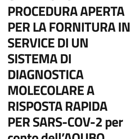
acquisto
PROCEDURA APERTA
PER LA FORNITURA IN
Supporto
SERVICE DI UN
SISTEMA DI
Piattaforme
telematiche
DIAGNOSTICA
MOLECOLARE A
RISPOSTA RAPIDA
English
PER SARS-COV-2 per
site
conto dell’AOUBO