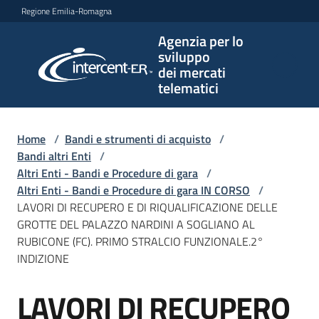
Vai al contenuto
Vai alla navigazione
Vai al footer
Regione Emilia-Romagna
Agenzia per lo
Agenzia
sviluppo
per lo
dei mercati
sviluppo
telematici
dei
mercati
telematici
Home
/
Bandi e strumenti di acquisto
/
Bandi altri Enti
/
Altri Enti - Bandi e Procedure di gara
/
Altri Enti - Bandi e Procedure di gara IN CORSO
/
L'Agenzia
LAVORI DI RECUPERO E DI RIQUALIFICAZIONE DELLE
GROTTE DEL PALAZZO NARDINI A SOGLIANO AL
RUBICONE (FC). PRIMO STRALCIO FUNZIONALE.2°
INDIZIONE
Bandi
e
LAVORI DI RECUPERO
strumenti
Salta al contenuto
di