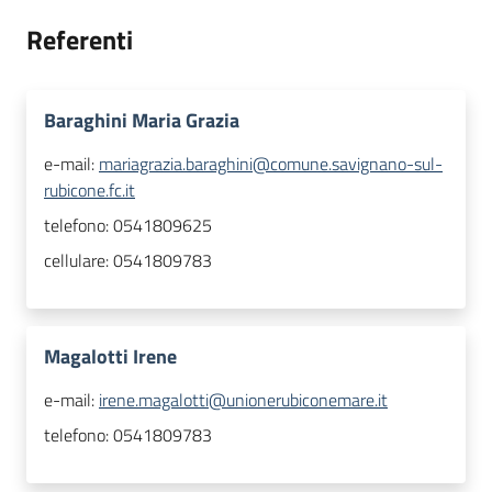
Referenti
Baraghini Maria Grazia
e-mail:
mariagrazia.baraghini@comune.savignano-sul-
rubicone.fc.it
telefono:
0541809625
cellulare:
0541809783
Magalotti Irene
e-mail:
irene.magalotti@unionerubiconemare.it
telefono:
0541809783