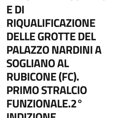
acquisto
E DI
RIQUALIFICAZIONE
Supporto
DELLE GROTTE DEL
PALAZZO NARDINI A
Piattaforme
telematiche
SOGLIANO AL
RUBICONE (FC).
PRIMO STRALCIO
English
FUNZIONALE.2°
site
INDIZIONE