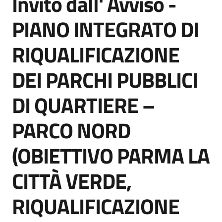
Invito dall' Avviso -
acquisto
PIANO INTEGRATO DI
RIQUALIFICAZIONE
Supporto
DEI PARCHI PUBBLICI
Piattaforme
DI QUARTIERE –
telematiche
PARCO NORD
(OBIETTIVO PARMA LA
CITTÀ VERDE,
English
site
RIQUALIFICAZIONE