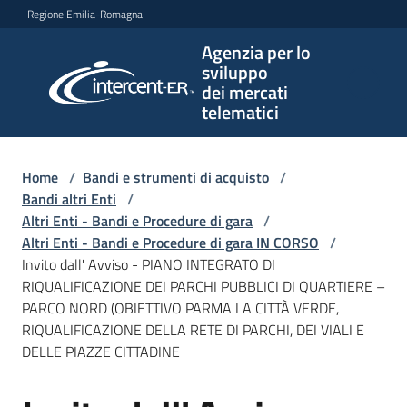
Vai al contenuto
Vai alla navigazione
Vai al footer
Regione Emilia-Romagna
Agenzia per lo
Agenzia
sviluppo
per lo
dei mercati
sviluppo
telematici
dei
mercati
telematici
Home
/
Bandi e strumenti di acquisto
/
Bandi altri Enti
/
Altri Enti - Bandi e Procedure di gara
/
Altri Enti - Bandi e Procedure di gara IN CORSO
/
L'Agenzia
Invito dall' Avviso - PIANO INTEGRATO DI
RIQUALIFICAZIONE DEI PARCHI PUBBLICI DI QUARTIERE –
PARCO NORD (OBIETTIVO PARMA LA CITTÀ VERDE,
RIQUALIFICAZIONE DELLA RETE DI PARCHI, DEI VIALI E
Bandi
DELLE PIAZZE CITTADINE
e
strumenti
di
Salta al contenuto