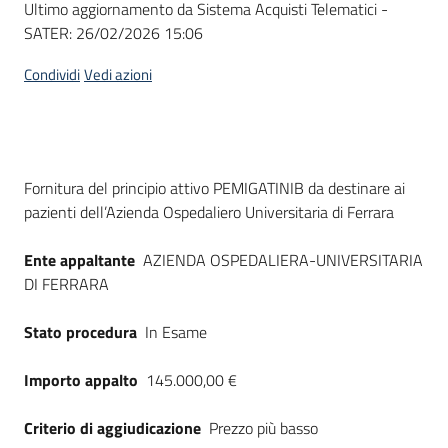
Ultimo aggiornamento da Sistema Acquisti Telematici -
acquisto
SATER:
26/02/2026 15:06
Condividi
Vedi azioni
Supporto
Piattaforme
Dati del bando
Fornitura del principio attivo PEMIGATINIB da destinare ai
telematiche
pazienti dell’Azienda Ospedaliero Universitaria di Ferrara
Ente appaltante
AZIENDA OSPEDALIERA-UNIVERSITARIA
DI FERRARA
Stato procedura
In Esame
English
site
Importo appalto
145.000,00 €
Criterio di aggiudicazione
Prezzo più basso