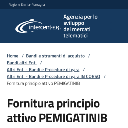
Vai al contenuto
Vai alla navigazione
Vai al footer
Regione Emilia-Romagna
Agenzia per lo
Agenzia
sviluppo
per lo
dei mercati
sviluppo
telematici
dei
mercati
telematici
Home
/
Bandi e strumenti di acquisto
/
Bandi altri Enti
/
Altri Enti - Bandi e Procedure di gara
/
Altri Enti - Bandi e Procedure di gara IN CORSO
/
L'Agenzia
Fornitura principio attivo PEMIGATINIB
Fornitura principio
Salta al contenuto
Bandi
e
attivo PEMIGATINIB
strumenti
di