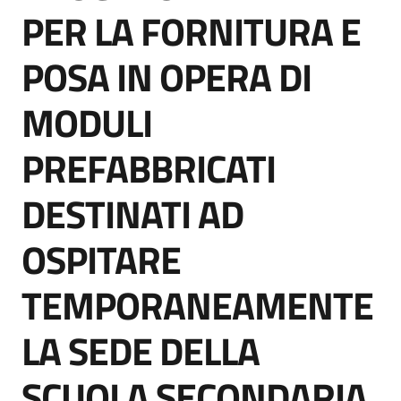
acquisto
PER LA FORNITURA E
POSA IN OPERA DI
Supporto
MODULI
PREFABBRICATI
Piattaforme
telematiche
DESTINATI AD
OSPITARE
TEMPORANEAMENTE
English
LA SEDE DELLA
site
SCUOLA SECONDARIA