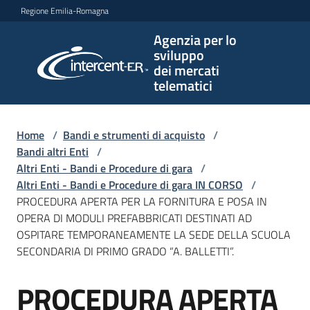
Vai al contenuto
Vai alla navigazione
Vai al footer
Regione Emilia-Romagna
Agenzia per lo
Agenzia
sviluppo
per lo
dei mercati
sviluppo
telematici
dei
mercati
telematici
Home
/
Bandi e strumenti di acquisto
/
Bandi altri Enti
/
Altri Enti - Bandi e Procedure di gara
/
Altri Enti - Bandi e Procedure di gara IN CORSO
/
L'Agenzia
PROCEDURA APERTA PER LA FORNITURA E POSA IN
OPERA DI MODULI PREFABBRICATI DESTINATI AD
OSPITARE TEMPORANEAMENTE LA SEDE DELLA SCUOLA
SECONDARIA DI PRIMO GRADO “A. BALLETTI”.
Bandi
e
PROCEDURA APERTA
strumenti
Salta al contenuto
di